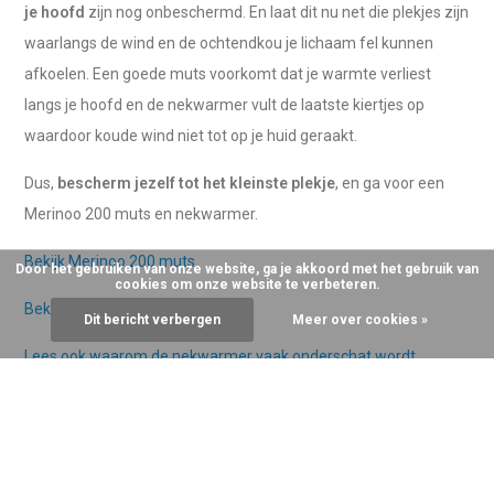
je hoofd
zijn nog onbeschermd. En laat dit nu net die plekjes zijn
waarlangs de wind en de ochtendkou je lichaam fel kunnen
afkoelen. Een goede muts voorkomt dat je warmte verliest
langs je hoofd en de nekwarmer vult de laatste kiertjes op
waardoor koude wind niet tot op je huid geraakt.
Dus,
bescherm jezelf tot het kleinste plekje
, en ga voor een
Merinoo 200 muts en nekwarmer.
Bekijk Merinoo 200 muts
Door het gebruiken van onze website, ga je akkoord met het gebruik van
cookies om onze website te verbeteren.
Bekijk Merinoo 200 nekwarmer
Dit bericht verbergen
Meer over cookies »
Lees ook waarom de nekwarmer vaak onderschat wordt
Waarom net Merinoo 200 kiezen?
We hebben natuurlijk ook andere merken thermokleding in ons