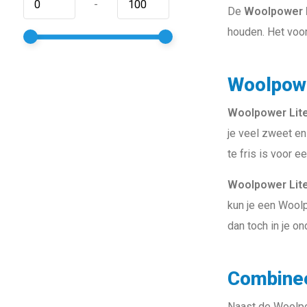
-
De
Woolpower 
houden. Het voord
Woolpowe
Woolpower Lit
je veel zweet en
te fris is voor ee
Woolpower Lit
kun je een Woolp
dan toch in je o
Combinee
Naast de Woolpo