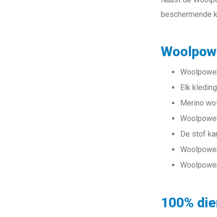
beschermende kl
Woolpowe
Woolpower L
Elk kledin
Merino wol 
Woolpower 
De stof ka
Woolpower
Woolpower 
100% die