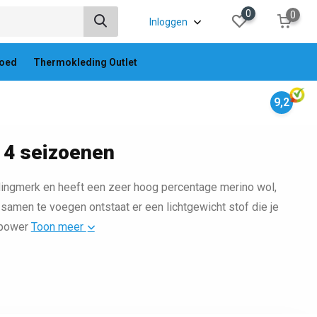
0
0
Inloggen
oed
Thermokleding Outlet
9,2
 4 seizoenen
dingmerk en heeft een zeer hoog percentage merino wol,
samen te voegen ontstaat er een lichtgewicht stof die je
lpower
Toon meer