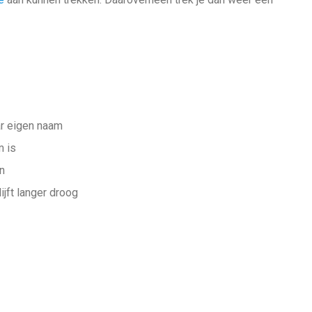
ar eigen naam
m is
n
jft langer droog