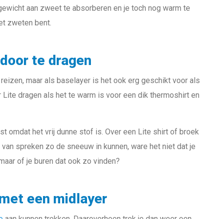
 gewicht aan zweet te absorberen en je toch nog warm te
het zweten bent.
 door te dragen
 reizen, maar als baselayer is het ook erg geschikt voor als
Lite dragen als het te warm is voor een dik thermoshirt en
 omdat het vrij dunne stof is. Over een Lite shirt of broek
van spreken zo de sneeuw in kunnen, ware het niet dat je
 maar of je buren dat ook zo vinden?
met een midlayer
e
aan kunnen trekken. Daaroverheen trek je dan weer een