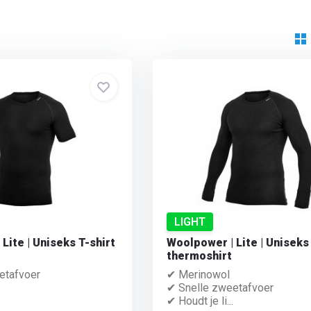
LIGHT
Lite | Uniseks T-shirt
Woolpower | Lite | Uniseks
thermoshirt
etafvoer
✔ Merinowol
✔ Snelle zweetafvoer
✔ Houdt je li...