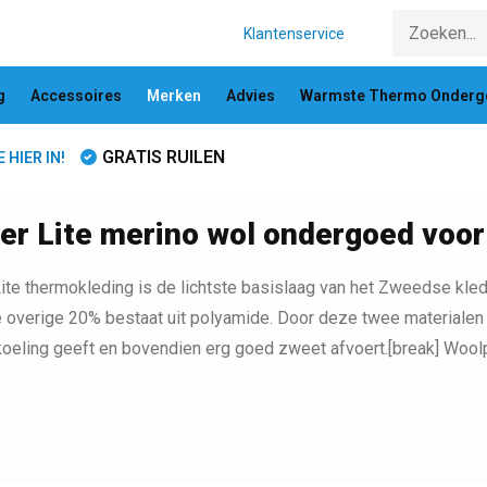
Klantenservice
g
Accessoires
Merken
Advies
Warmste Thermo Onderg
GRATIS RUILEN
HIER IN!
r Lite merino wol ondergoed voor
te thermokleding is de lichtste basislaag van het Zweedse kle
 overige 20% bestaat uit polyamide. Door deze twee materialen 
koeling geeft en bovendien erg goed zweet afvoert.[break] Woo