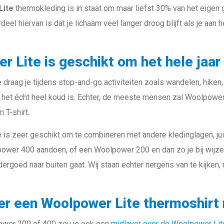
Lite
thermokleding is in staat om maar liefst 30% van het eigen
eel hiervan is dat je lichaam veel langer droog blijft als je aan 
r Lite is geschikt om het hele jaar
e
draag je tijdens stop-and-go activiteiten zoals wandelen, hiken,
 het écht heel koud is. Echter, de meeste mensen zal Woolpower 
n T-shirt.
e
is zeer geschikt om te combineren met andere kledinglagen, juist
ower 400 aandoen, of een Woolpower 200 en dan zo je bij wijze 
ndergoed naar buiten gaat. Wij staan echter nergens van te kijken,
r een Woolpower Lite thermoshirt 
wer 200 of 400 zou je ook een
midlayer over de Woolpower Lit