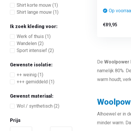
Shirt korte mouw
(1)
Op voorra
Shirt lange mouw
(1)
€89,95
Ik zoek kleding voor:
Werk of thuis
(1)
Wandelen
(2)
Sport intensief
(2)
De
Woolpower 
Gewenste isolatie:
namelijk 80%. De
++ weinig
(1)
warm houdt, verk
+++ gemiddeld
(1)
Gewenst materiaal:
Woolpowe
Wol / synthetisch
(2)
Alhoewel er in 
Prijs
minder warm. Dat