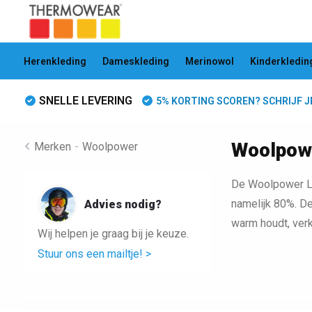
Herenkleding
Dameskleding
Merinowol
Kinderkledin
SNELLE LEVERING
5% KORTING SCOREN? SCHRIJF JE 
Woolpowe
Merken
-
Woolpower
De Woolpower Li
namelijk 80%. De
Advies nodig?
warm houdt, ver
Wij helpen je graag bij je keuze.
Stuur ons een mailtje! >