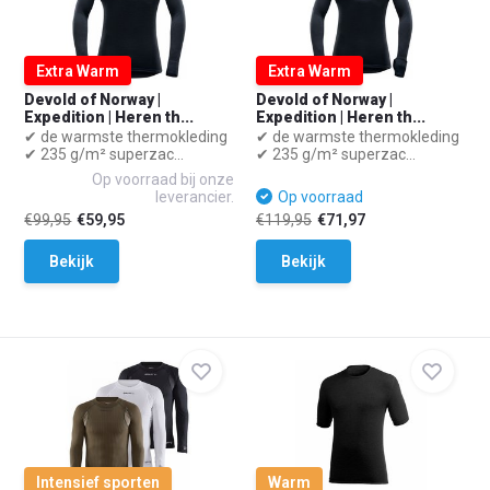
Extra Warm
Extra Warm
Devold of Norway |
Devold of Norway |
Expedition | Heren th...
Expedition | Heren th...
✔ de warmste thermokleding
✔ de warmste thermokleding
✔ 235 g/m² superzac...
✔ 235 g/m² superzac...
Op voorraad bij onze
leverancier.
Op voorraad
€99,95
€59,95
€119,95
€71,97
Bekijk
Bekijk
Intensief sporten
Warm