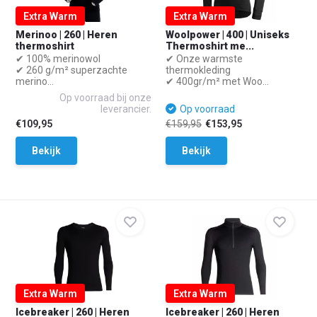
Extra Warm
Extra Warm
Merinoo | 260 | Heren
Woolpower | 400 | Uniseks
thermoshirt
Thermoshirt me...
✔ 100% merinowol
✔ Onze warmste
✔ 260 g/m² superzachte
thermokleding
merino...
✔ 400gr/m² met Woo...
Op voorraad bij onze
leverancier.
Op voorraad
€109,95
€159,95
€153,95
Bekijk
Bekijk
Extra Warm
Extra Warm
Icebreaker | 260 | Heren
Icebreaker | 260 | Heren