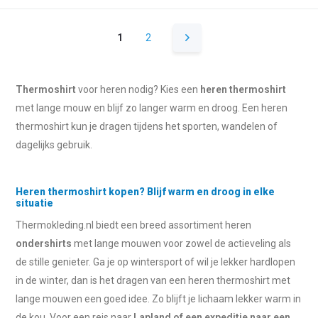
1
2
Thermoshirt
voor heren nodig? Kies een
heren thermoshirt
met lange mouw en blijf zo langer warm en droog. Een heren
thermoshirt kun je dragen tijdens het sporten, wandelen of
dagelijks gebruik.
Heren thermoshirt kopen? Blijf warm en droog in elke
situatie
Thermokleding.nl biedt een breed assortiment heren
ondershirts
met lange mouwen voor zowel de actieveling als
de stille genieter. Ga je op wintersport of wil je lekker hardlopen
in de winter, dan is het dragen van een heren thermoshirt met
lange mouwen een goed idee. Zo blijft je lichaam lekker warm in
de kou. Voor een reis naar
Lapland of een expeditie naar een