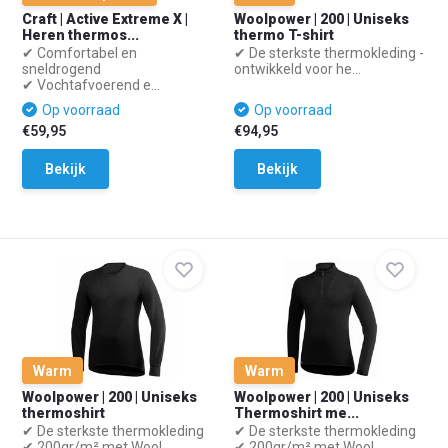
Craft | Active Extreme X |
Woolpower | 200 | Uniseks
Heren thermos...
thermo T-shirt
✔ Comfortabel en
✔ De sterkste thermokleding -
sneldrogend
ontwikkeld voor he...
✔ Vochtafvoerend e...
Op voorraad
Op voorraad
€59,95
€94,95
Bekijk
Bekijk
Warm
Warm
Woolpower | 200 | Uniseks
Woolpower | 200 | Uniseks
thermoshirt
Thermoshirt me...
✔ De sterkste thermokleding
✔ De sterkste thermokleding
✔ 200gr/m² met Wool...
✔ 200gr/m² met Wool...