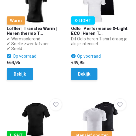
Warm
X-LIGHT
Löffler | Transtex Warm |
Odlo | Performance X-Light
Heren thermo T...
ECO | Heren T...
✔ Warmisolerend
Dit Odlo heren T-shirt draag je
✔ Snelle zweetafvoer
als je intensief...
✔ Sneld...
Op voorraad
Op voorraad
€64,95
€49,95
Bekijk
Bekijk
LIGHT
Intensief sporten