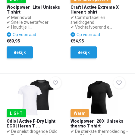
Woolpower | Lite | Uniseks
Craft | Active Extreme X |
T-shirt
Heren t-shirt
✔ Merinowol
✔ Comfortabel en
✔ Snelle zweetafvoer
sneldrogend
✔ Houdt je li...
✔ Vochtafvoerend e...
Op voorraad
Op voorraad
€89,95
€54,95
Bekijk
Bekijk
LIGHT
Warm
Odlo | Active F-Dry Light
Woolpower | 200 | Uniseks
ECO | Heren T-...
thermo T-shirt
✔ De snelst drogende Odlo
✔ De sterkste thermokleding -