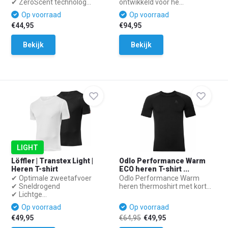
✔ ZeroScent technolog...
ontwikkeld voor he...
Op voorraad
Op voorraad
€44,95
€94,95
Bekijk
Bekijk
LIGHT
Löffler | Transtex Light |
Odlo Performance Warm
Heren T-shirt
ECO heren T-shirt ...
✔ Optimale zweetafvoer
Odlo Performance Warm
✔ Sneldrogend
heren thermoshirt met kort...
✔ Lichtge...
Op voorraad
Op voorraad
€49,95
€64,95
€49,95