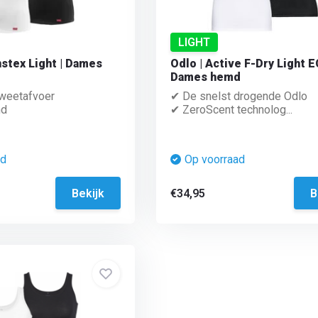
LIGHT
anstex Light | Dames
Odlo | Active F-Dry Light E
Dames hemd
weetafvoer
✔ De snelst drogende Odlo
nd
✔ ZeroScent technolog...
ad
Op voorraad
Bekijk
€34,95
B