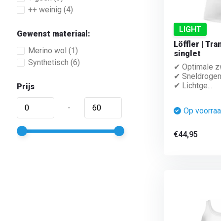
++ weinig
(4)
LIGHT
Gewenst materiaal:
Löffler | Tr
Merino wol
(1)
singlet
Synthetisch
(6)
✔ Optimale z
✔ Sneldroge
✔ Lichtge...
Prijs
-
Op voorra
€44,95