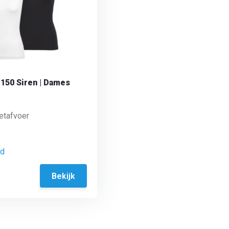
 150 Siren | Dames
etafvoer
ad
Bekijk