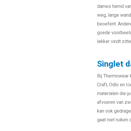
dames hemd van 1
weg, lange wande
beoefent. Andere
goede voorbeelde
lekker vindt zitte
Singlet 
Bij Thermowear k
Craft, Odlo en I
materialen die j
afvoeren van zwe
kan ook gedrage
gaat niet ruiken 