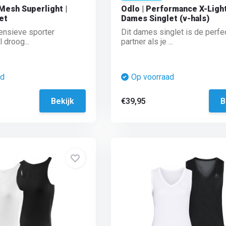
 Mesh Superlight |
Odlo | Performance X-Light
et
Dames Singlet (v-hals)
ensieve sporter
Dit dames singlet is de perfe
droog...
partner als je ...
ad
Op voorraad
Bekijk
€39,95
B