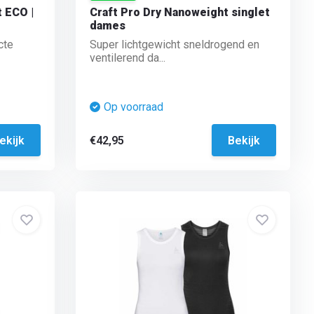
 ECO |
Craft Pro Dry Nanoweight singlet
dames
cte
Super lichtgewicht sneldrogend en
ventilerend da...
Op voorraad
ekijk
€42,95
Bekijk