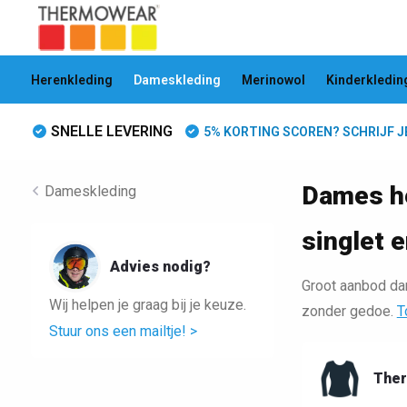
Herenkleding
Dameskleding
Merinowol
Kinderkledin
SNELLE LEVERING
5% KORTING SCOREN? SCHRIJF JE 
Dames he
Dameskleding
singlet e
Advies nodig?
Groot aanbod dam
Wij helpen je graag bij je keuze.
zonder gedoe.
T
Stuur ons een mailtje! >
Ther