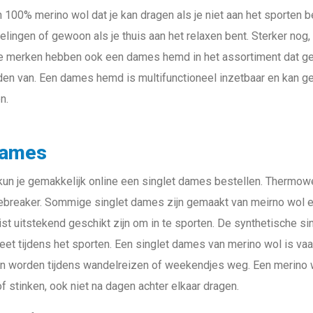
00% merino wol dat je kan dragen als je niet aan het sporten b
lingen of gewoon als je thuis aan het relaxen bent. Sterker no
 merken hebben ook een dames hemd in het assortiment dat geschi
n van. Een dames hemd is multifunctioneel inzetbaar en kan gedra
n.
dames
un je gemakkelijk online een singlet dames bestellen. Thermow
cebreaker. Sommige singlet dames zijn gemaakt van meirno wol e
uist uitstekend geschikt zijn om in te sporten. De synthetische s
et tijdens het sporten. Een singlet dames van merino wol is vaa
n worden tijdens wandelreizen of weekendjes weg. Een merino
of stinken, ook niet na dagen achter elkaar dragen.