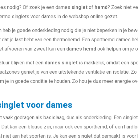
s nodig? Of zoek je een dames
singlet
of
hemd
? Zoek niet v
ermo singlets voor dames in de webshop online gezet.
n heb je goede onderkleding nodig die je niet beperken in je be
dat je last hebt van een thermohemd. Een sporthemd dames help
het afvoeren van zweet kan een
dames hemd
ook helpen om je op
tuur blijven met een
dames singlet
is makkelijk, omdat een spo
aatzones geniet je van een uitstekende ventilatie en isolatie. Zo 
m je in goede conditie te houden. Zo hou je dus meer energie ov
inglet voor dames
t vaak gedragen als basislaag, dus als onderkleding. Een singlet 
 Dat kan een blouse zijn, maar ook een sporthemd, of een hardlo
 niet aan het sporten is. Je kan een singlet dat gemaakt is voor 