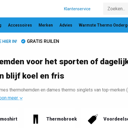
Klantenservice
g
Accessoires
Merken
Advies
Warmste Thermo Onderg
GRATIS RUILEN
HIER IN!
mden voor het sporten of dagelij
n blijf koel en fris
es thermohemden en dames thermo singlets van top-merken (o.a. 
oon meer
moshirt
Thermobroek
Voordeels