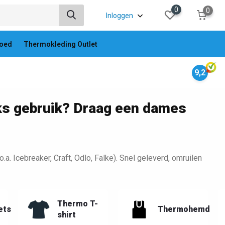
0
0
Inloggen
oed
Thermokleding Outlet
9,2
ks gebruik? Draag een dames
Icebreaker, Craft, Odlo, Falke). Snel geleverd, omruilen
Thermo T-
ets
Thermohemd
shirt