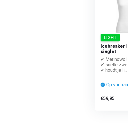
LIGHT
Icebreaker |
singlet
✔ Merinowol
✔ snelle zwe
✔ houdt je li...
Op voorra
€59,95