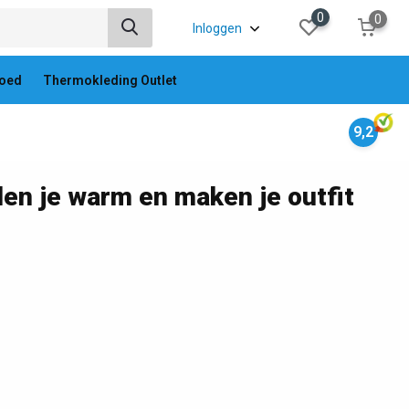
0
0
Inloggen
oed
Thermokleding Outlet
9,2
en je warm en maken je outfit