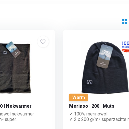
Warm
00 | Nekwarmer
Merinoo | 200 | Muts
nowol nekwarmer
✔ 100% merinowol
² super...
✔ 2 x 200 g/m² superzachte m