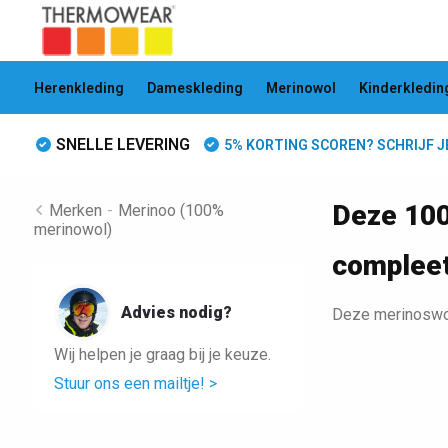
Herenkleding
Dameskleding
Merinowol
Kinderkledin
SNELLE LEVERING
5% KORTING SCOREN? SCHRIJF JE 
Deze 100
Merken
-
Merinoo (100%
merinowol)
complee
Advies nodig?
Deze merinoswol
Wij helpen je graag bij je keuze.
Stuur ons een mailtje! >