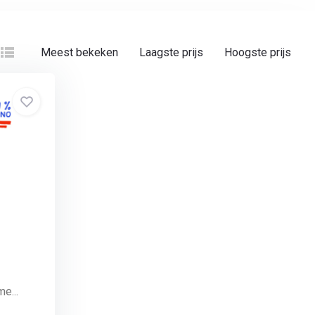
Meest bekeken
Laagste prijs
Hoogste prijs
e...