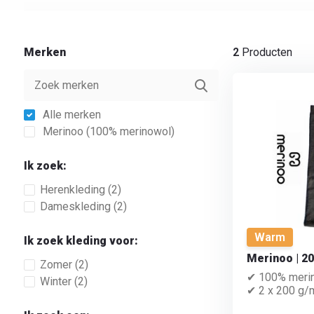
Merken
2
Producten
Alle merken
Merinoo (100% merinowol)
Ik zoek:
Herenkleding
(2)
Dameskleding
(2)
Warm
Ik zoek kleding voor:
Merinoo | 2
Zomer
(2)
✔ 100% meri
Winter
(2)
✔ 2 x 200 g/m