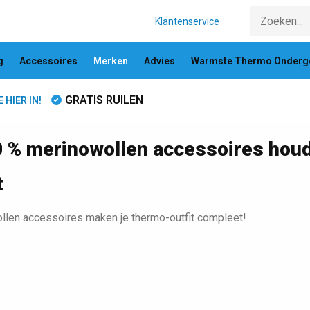
Klantenservice
g
Accessoires
Merken
Advies
Warmste Thermo Onderg
GRATIS RUILEN
HIER IN!
 % merinowollen accessoires houd
t
len accessoires maken je thermo-outfit compleet!