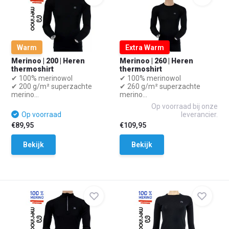
Warm
Extra Warm
Merinoo | 200 | Heren
Merinoo | 260 | Heren
thermoshirt
thermoshirt
✔ 100% merinowol
✔ 100% merinowol
✔ 200 g/m² superzachte
✔ 260 g/m² superzachte
merino...
merino...
Op voorraad bij onze
Op voorraad
leverancier.
€89,95
€109,95
Bekijk
Bekijk