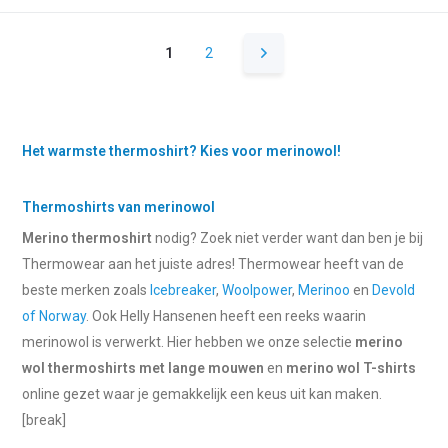
1
2
Het warmste thermoshirt? Kies voor merinowol!
Thermoshirts van merinowol
Merino thermoshirt
nodig? Zoek niet verder want dan ben je bij
Thermowear aan het juiste adres! Thermowear heeft van de
beste merken zoals
Icebreaker
,
Woolpower
,
Merinoo
en
Devold
of Norway
. Ook Helly Hansenen heeft een reeks waarin
merinowol is verwerkt. Hier hebben we onze selectie
merino
wol thermoshirts met lange mouwen
en
merino wol T-shirts
online gezet waar je gemakkelijk een keus uit kan maken.
[break]