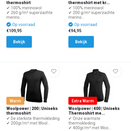
thermoshirt
thermoshirt met kr...
✔ 100% merinowol
✔ 100% merinowol
✔ 260 g/m² superzachte
✔ 200 g/m² superzachte
merino...
merino...
Op voorraad
Op voorraad
€109,95
€94,95
Bekijk
Bekijk
Warm
Extra Warm
Woolpower | 200 | Uniseks
Woolpower | 400 | Uniseks
thermoshirt
Thermoshirt me...
✔ De sterkste thermokleding
✔ Onze warmste
✔ 200gr/m² met Wool...
thermokleding
✔ 400gr/m² met Woo...