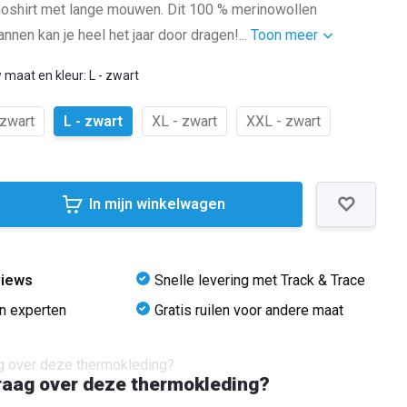
oshirt met lange mouwen. Dit 100 % merinowollen
nnen kan je heel het jaar door dragen!...
Toon meer
 maat en kleur: L - zwart
 zwart
L - zwart
XL - zwart
XXL - zwart
In mijn winkelwagen
views
Snelle levering met Track & Trace
an experten
Gratis ruilen voor andere maat
raag over deze thermokleding?