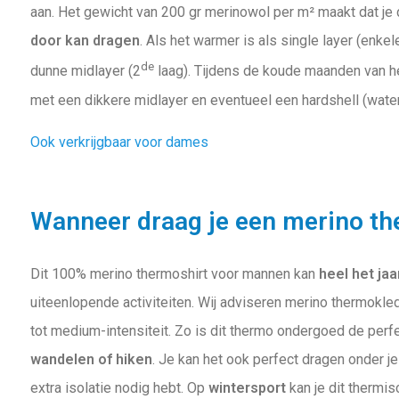
aan. Het gewicht van 200 gr merinowol per m² maakt dat je 
door kan dragen
. Als het warmer is als single layer (enkel
de
dunne midlayer (2
laag). Tijdens de koude maanden van he
met een dikkere midlayer en eventueel een hardshell (water
Ook verkrijgbaar voor dames
Wanneer draag je een merino th
Dit 100% merino thermoshirt voor mannen kan
heel het jaa
uiteenlopende activiteiten. Wij adviseren merino thermokledi
tot medium-intensiteit. Zo is dit thermo ondergoed de perfe
wandelen of hiken
. Je kan het ook perfect dragen onder je
extra isolatie nodig hebt. Op
wintersport
kan je dit thermi