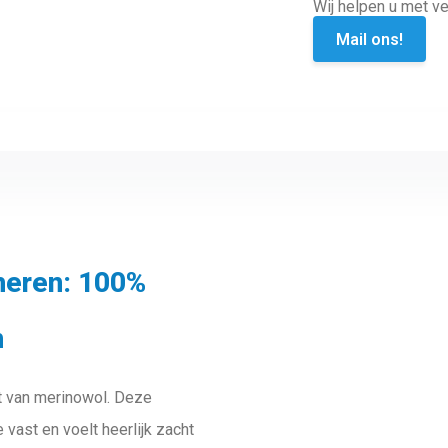
Wij helpen u met ve
Mail ons!
heren: 100%
n
 van merinowol. Deze
vast en voelt heerlijk zacht