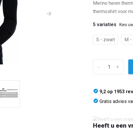
Merino heren therm
thermoshirt voor ma
5 variaties
Kies uw
S - zwart
M -
-
+
9,2 op 1953 re
Gratis advies v
Heeft u een v