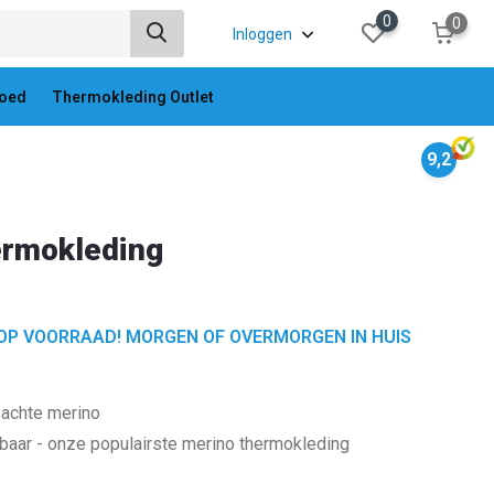
0
0
Inloggen
oed
Thermokleding Outlet
9,2
ermokleding
OP VOORRAAD! MORGEN OF OVERMORGEN IN HUIS
achte merino
baar - onze populairste merino thermokleding