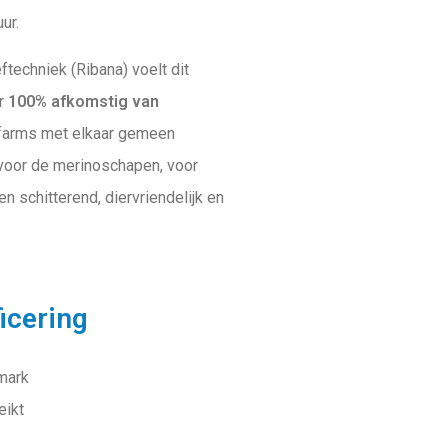
ur.
techniek (Ribana) voelt dit
or
100% afkomstig van
 farms met elkaar gemeen
 voor de merinoschapen, voor
en schitterend, diervriendelijk en
icering
lmark
eikt