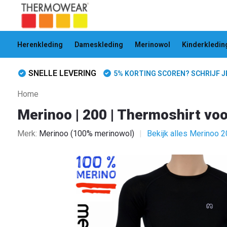
Herenkleding
Dameskleding
Merinowol
Kinderkledin
SNELLE LEVERING
5% KORTING SCOREN? SCHRIJF JE 
Home
Merinoo | 200 | Thermoshirt v
Merk:
Merinoo (100% merinowol)
Bekijk alles Merinoo 