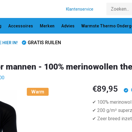
Klantenservice
g
Accessoires
Merken
Advies
Warmste Thermo Onderg
GRATIS RUILEN
HIER IN!
oor mannen - 100% merinowollen th
200
€89,95
Warm
✔ 100% merinowol
✔ 200 g/m² superz
✔ Zeer breed inzet