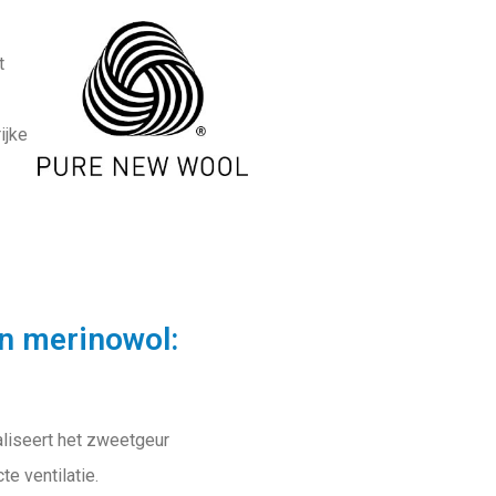
t
ijke
n merinowol:
raliseert het zweetgeur
e ventilatie.