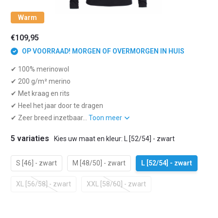
Warm
€109,95
OP VOORRAAD! MORGEN OF OVERMORGEN IN HUIS
✔ 100% merinowol
✔ 200 g/m² merino
✔ Met kraag en rits
✔ Heel het jaar door te dragen
✔ Zeer breed inzetbaar...
Toon meer
5 variaties
Kies uw maat en kleur: L [52/54] - zwart
S [46] - zwart
M [48/50] - zwart
L [52/54] - zwart
XL [56/58] - zwart
XXL [58/60] - zwart