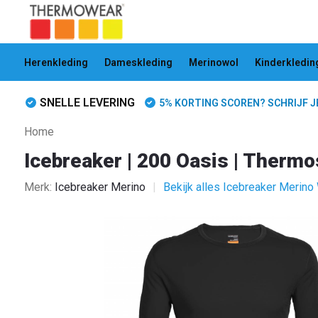
Herenkleding
Dameskleding
Merinowol
Kinderkledin
SNELLE LEVERING
5% KORTING SCOREN? SCHRIJF JE 
Home
Icebreaker | 200 Oasis | Therm
Merk:
Icebreaker Merino
Bekijk alles Icebreaker Merin