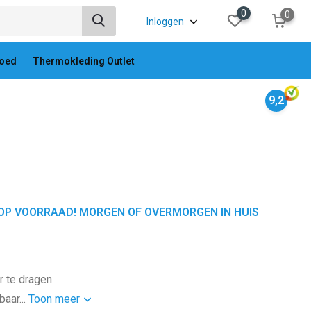
0
0
Inloggen
oed
Thermokleding Outlet
9,2
OP VOORRAAD! MORGEN OF OVERMORGEN IN HUIS
o
r te dragen
aar...
Toon meer