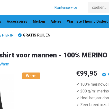
Klantenservice
g
Accessoires
Merken
Advies
Warmste Thermo Onderg
GRATIS RUILEN
HIER IN!
oshirt voor mannen - 100% MERINO
o Warm
€99,95
Warm
✔ 100% merinowol
✔ 200 g/m² merin
✔ Heel het jaar doo
✔ Zeer breed inzetb