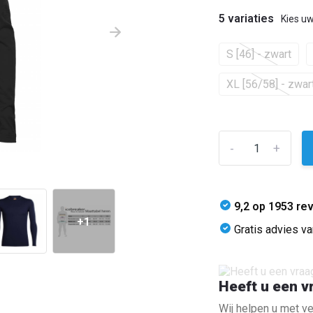
5 variaties
Kies uw
S [46] - zwart
XL [56/58] - zwar
-
+
9,2 op 1953 re
+1
Gratis advies v
Heeft u een v
Wij helpen u met ve