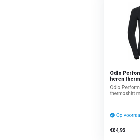
Odlo Perfo
heren therm
rits (MAAT 
Odlo Perform
thermoshirt me
Op voorra
€84,95