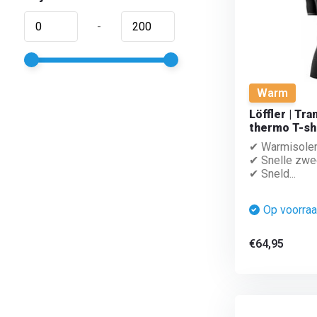
-
Warm
Löffler | Tr
thermo T-sh
✔ Warmisole
✔ Snelle zwe
✔ Sneld...
Op voorra
€64,95