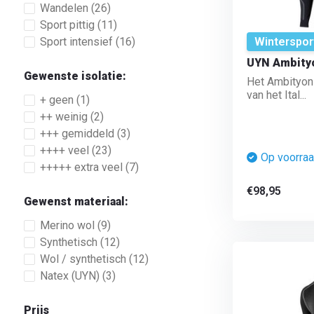
Wandelen
(26)
Sport pittig
(11)
Sport intensief
(16)
Winterspor
UYN Ambityo
Gewenste isolatie:
Het Ambityon 
van het Ital...
+ geen
(1)
++ weinig
(2)
+++ gemiddeld
(3)
++++ veel
(23)
Op voorra
+++++ extra veel
(7)
€98,95
Gewenst materiaal:
Merino wol
(9)
Synthetisch
(12)
Wol / synthetisch
(12)
Natex (UYN)
(3)
Prijs