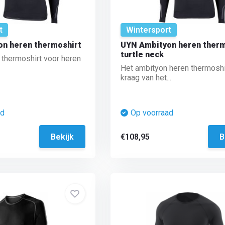
t
Wintersport
n heren thermoshirt
UYN Ambityon heren therm
turtle neck
thermoshirt voor heren
Het ambityon heren thermoshi
kraag van het...
ad
Op voorraad
Bekijk
€108,95
B