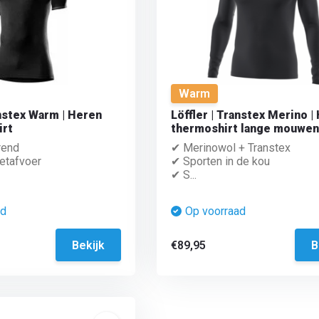
Warm
anstex Warm | Heren
Löffler | Transtex Merino |
irt
thermoshirt lange mouwen
rend
✔ Merinowol + Transtex
etafvoer
✔ Sporten in de kou
✔ S...
ad
Op voorraad
Bekijk
€89,95
B