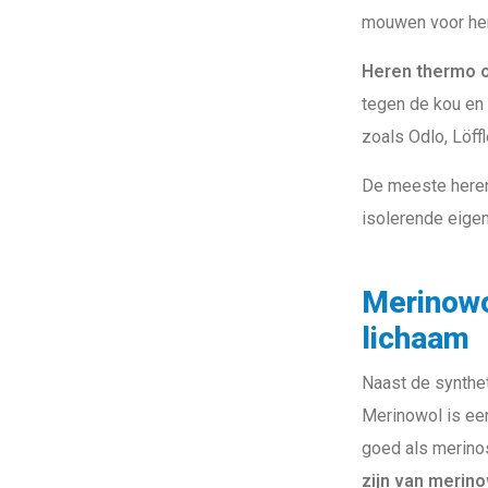
mouwen voor her
Heren thermo 
tegen de kou en 
zoals Odlo, Löff
De meeste heren
isolerende eigen
Merinowol
lichaam
Naast de synthe
Merinowol is een
goed als merinosw
zijn van merin