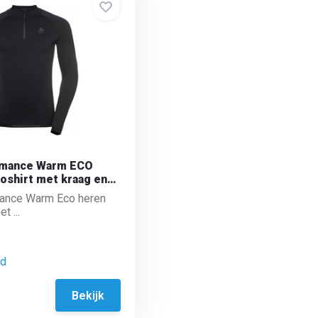
rmance Warm ECO
oshirt met kraag en
S)
ance Warm Eco heren
t ...
ad
Bekijk