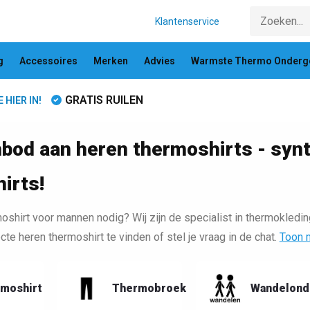
Klantenservice
g
Accessoires
Merken
Advies
Warmste Thermo Onderg
GRATIS RUILEN
HIER IN!
bod aan heren thermoshirts - syn
irts!
oshirt voor mannen nodig? Wij zijn de specialist in thermokledin
cte heren thermoshirt te vinden of stel je vraag in de chat.
Toon 
moshirt
Thermobroek
Wandelond