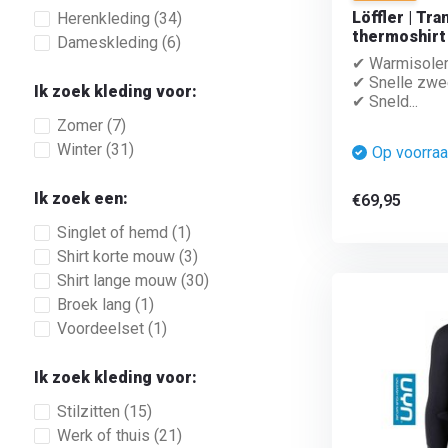
Löffler | Tr
Herenkleding
(34)
thermoshirt
Dameskleding
(6)
✔ Warmisole
✔ Snelle zwe
Ik zoek kleding voor:
✔ Sneld...
Zomer
(7)
Winter
(31)
Op voorra
Ik zoek een:
€69,95
Singlet of hemd
(1)
Shirt korte mouw
(3)
Shirt lange mouw
(30)
Broek lang
(1)
Voordeelset
(1)
Ik zoek kleding voor:
Stilzitten
(15)
Werk of thuis
(21)