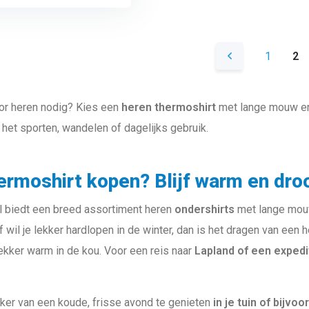
1
2
r heren nodig? Kies een
heren thermoshirt
met lange mouw en 
s het sporten, wandelen of dagelijks gebruik.
rmoshirt kopen? Blijf warm en droog
l biedt een breed assortiment heren
ondershirts
met lange mouwe
f wil je lekker hardlopen in de winter, dan is het dragen van ee
 lekker warm in de kou. Voor een reis naar
Lapland of een expedi
ker van een koude, frisse avond te genieten
in je tuin of bijv