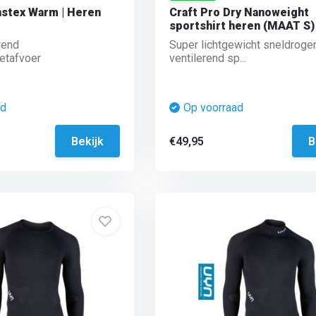
anstex Warm | Heren
Craft Pro Dry Nanoweight
sportshirt heren (MAAT S)
rend
Super lichtgewicht sneldroge
etafvoer
ventilerend sp...
ad
Op voorraad
Bekijk
€49,95
B