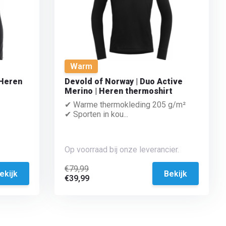
Warm
 Heren
Devold of Norway | Duo Active
Merino | Heren thermoshirt
✔ Warme thermokleding 205 g/m²
✔ Sporten in kou...
Op voorraad bij onze leverancier.
€79,99
ekijk
Bekijk
€39,99