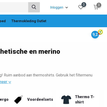
0
0
Inloggen
oed
Thermokleding Outlet
9,2
thetische en merino
g! Ruim aanbod aan thermoshirts. Gebruik het filtermenu
meer
Thermo T-
ergoed
Voordeelsets
shirt