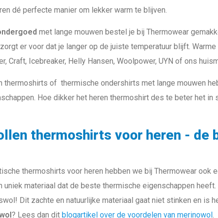
en dé perfecte manier om lekker warm te blijven.
ondergoed
met lange mouwen bestel je bij Thermowear gemakkeli
zorgt er voor dat je langer op de juiste temperatuur blijft. Warm
ler, Craft, Icebreaker, Helly Hansen, Woolpower, UYN of ons hui
 thermoshirts of thermische ondershirts met lange mouwen he
schappen. Hoe dikker het heren thermoshirt des te beter het in 
len thermoshirts voor heren - de be
tische thermoshirts voor heren hebben we bij Thermowear ook 
 uniek materiaal dat de beste thermische eigenschappen heeft. 
ol! Dit zachte en natuurlijke materiaal gaat niet stinken en is h
owol
? Lees dan dit
blogartikel over de voordelen van merinowol
.