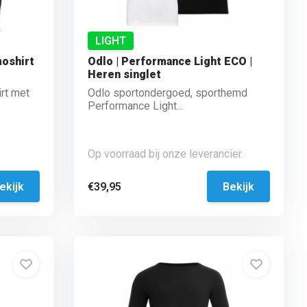
LIGHT
oshirt
Odlo | Performance Light ECO |
Heren singlet
rt met
Odlo sportondergoed, sporthemd
Performance Light...
Op voorraad bij onze leverancier.
ekijk
€39,95
Bekijk