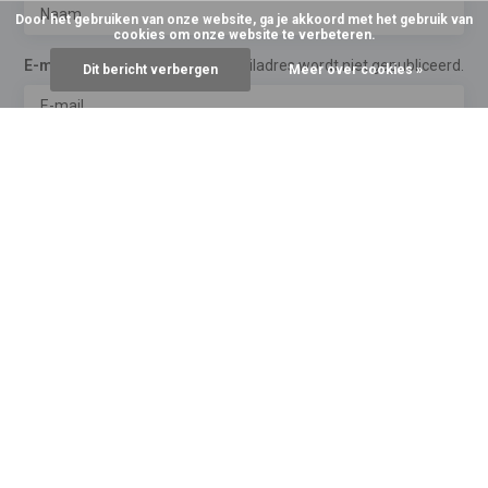
Door het gebruiken van onze website, ga je akkoord met het gebruik van
cookies om onze website te verbeteren.
E-mail
*
*Uw e-mailadres wordt niet gepubliceerd.
Dit bericht verbergen
Meer over cookies »
Opmerking
*
* Verplichte velden