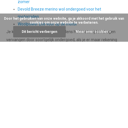
zomer
Devold Breeze merino wol ondergoed voor het
motorrijden
Door het gebruiken van onze website, ga je akkoord met het gebruik van
cookies om onze website te verbeteren.
Woolpower Lite voor op de motor
Je kan de onderkleding die wij tijdens het motorrijden dragen
Dit bericht verbergen
Meer over cookies »
vervangen door soortgelijk ondergoed, als je er maar rekening
mee houdt dat het dun genoeg is en gericht is op zweetafvoer
en niet op isolatie.
Let er op dat thermokleding voor op de motor kwetsbaarder is
dan wanneer je het meeneemt op wintersport of tijdens het
sporten. Door ritsen, klitteband, scherpe naden, rugprotectors of
weet ik wat allemaal kan er zo maar een haaltje ontstaan in je
kleding. Hierdoor gaat de werking niet achteruit, maar het staat
wat minder fraai. Wees zuinig op je thermokleding, dan heb je er
seizoenen lang plezier van.