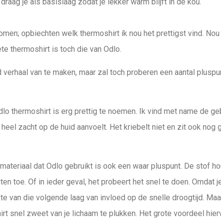
draag je als basislaag zodat je lekker warm blijft in de kou.
en; opbiechten welk thermoshirt ík nou het prettigst vind. Nou ja
te thermoshirt is toch die van Odlo.
d verhaal van te maken, maar zal toch proberen een aantal plusp
dlo thermoshirt is erg prettig te noemen. Ik vind met name de g
 heel zacht op de huid aanvoelt. Het kriebelt niet en zit ook nog 
 materiaal dat Odlo gebruikt is ook een waar pluspunt. De stof h
ten toe. Of in ieder geval, het probeert het snel te doen. Omdat j
kte van die volgende laag van invloed op de snelle droogtijd. Maa
rt snel zweet van je lichaam te plukken. Het grote voordeel hierv