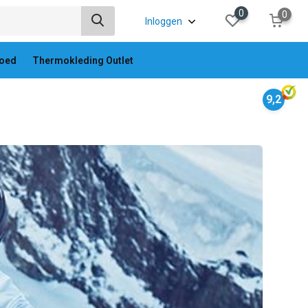
0
0
Inloggen
oed
Thermokleding Outlet
9,2