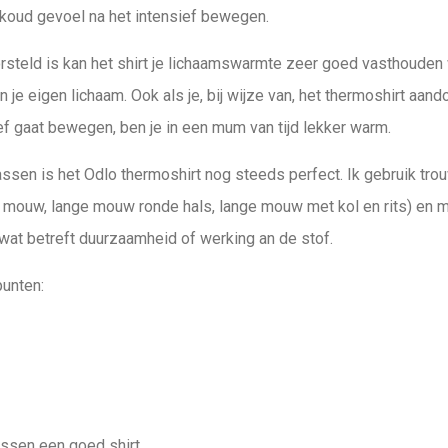
of koud gevoel na het intensief bewegen.
steld is kan het shirt je lichaamswarmte zeer goed vasthouden 
n je eigen lichaam. Ook als je, bij wijze van, het thermoshirt aa
ef gaat bewegen, ben je in een mum van tijd lekker warm.
sen is het Odlo thermoshirt nog steeds perfect. Ik gebruik tro
e mouw, lange mouw ronde hals, lange mouw met kol en rits) en m
wat betreft duurzaamheid of werking an de stof.
unten:
wassen een goed shirt