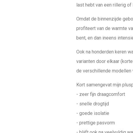
last hebt van een rillerig 
Omdat de binnenzijde gebor
profiteert van de warmte va
bent, en dan ineens intensi
Ook na honderden keren was
varianten door elkaar (kort
de verschillende modellen 
Kort samengevat mijn plusp
- zeer fijn draagcomfort
- snelle drogtijd
- goede isolatie
- prettige pasvorm
- blijft ook na veelvuldig 