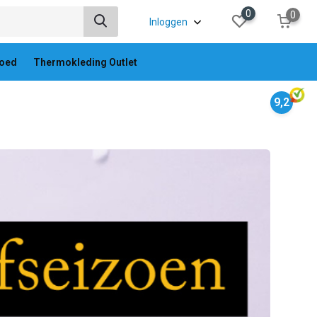
0
0
Inloggen
oed
Thermokleding Outlet
9,2