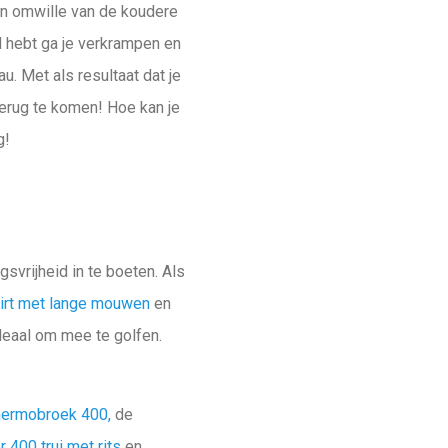
len omwille van de koudere
ud hebt ga je verkrampen en
au. Met als resultaat dat je
terug te komen! Hoe kan je
g!
svrijheid in te boeten. Als
irt met lange mouwen
en
deaal om mee te golfen.
hermobroek 400,
de
400 trui met rits
en