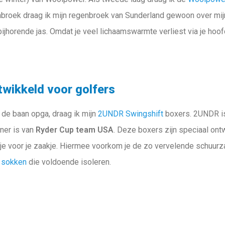
nbroek draag ik mijn regenbroek van Sunderland gewoon over mij
bijhorende jas. Omdat je veel lichaamswarmte verliest via je hoof
twikkeld voor golfers
k de baan opga, draag ik mijn
2UNDR Swingshift
boxers. 2UNDR i
tner is van
Ryder Cup team USA
. Deze boxers zijn speciaal ont
je voor je zaakje. Hiermee voorkom je de zo vervelende schuurza
k
sokken
die voldoende isoleren.