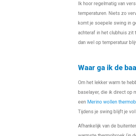
Ik hoor regelmatig van vers
temperaturen. Niets zo verv
komt je soepele swing in gev
achteraf in het clubhuis zi
dan wel op temperatuur blij
Waar ga ik de ba
Om het lekker warm te hebbe
baselayer, die ik direct op 
een
Merino wollen thermo
Tijdens je swing blijft je v
Afhankelijk van de buitent
warmste thermobroek (in de