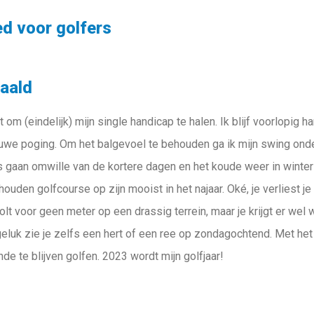
d voor golfers
haald
ukt om (eindelijk) mijn single handicap te halen. Ik blijf voorlopig 
euwe poging. Om het balgevoel te behouden ga ik mijn swing on
 gaan omwille van de kortere dagen en het koude weer in winters
houden golfcourse op zijn mooist in het najaar. Oké, je verliest j
rolt voor geen meter op een drassig terrein, maar je krijgt er we
geluk zie je zelfs een hert of een ree op zondagochtend. Met he
de te blijven golfen. 2023 wordt mijn golfjaar!