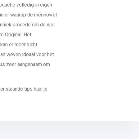
uctie volledig in eigen
anier waarop de merinowol
 uniek procedé om de wol
é Original. Het
kan er meer lucht
van weven ideaal voor het
s dus zeer aangenaam om
enstaande tips haal je