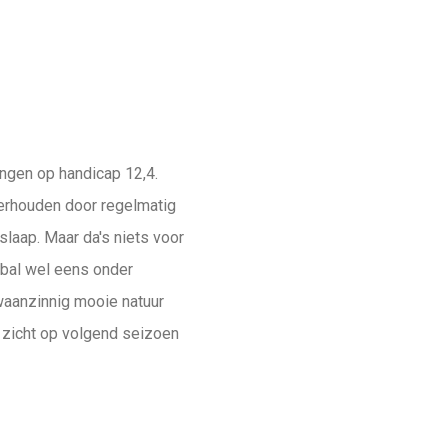
hangen op handicap 12,4.
derhouden door regelmatig
laap. Maar da's niets voor
e bal wel eens onder
l waanzinnig mooie natuur
t zicht op volgend seizoen