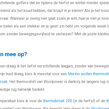
chillende golfers dat ze tijdens de herfst en winter minder spe
elend als het koud hebben, dat kruipt in je kleren! Als je het ko
aar. Wanneer je swing niet gaat zoals je wilt, haal je niet je nive
t te balen als een stekker en je geen zin hebt om volgende week 
ven zonder bewegingsvrijheid te verliezen? Met de juiste kledin
an mee op?
n draag ik het liefst verschillende laagjes, zonder aan beweging
mijn huid draag, kies ik meestal voor een
Merino wollen thermosh
broek
. Het thermoshirt van Woolpower is dankzij de langere rug i
olledige rug namelijk bedekt.
emperatuur kies ik voor de
thermobroek 200
(in de herfst) of de
t
 winter) van Woolpower. Als tweede laag draag ik de
Woolpower 