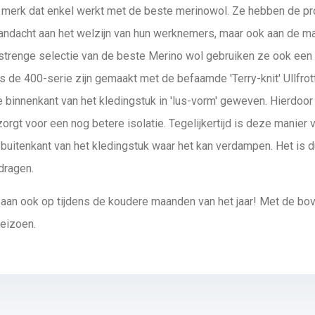
erk dat enkel werkt met de beste merinowol. Ze hebben de prod
andacht aan het welzijn van hun werknemers, maar ook aan de m
strenge selectie van de beste Merino wol gebruiken ze ook een
 de 400-serie zijn gemaakt met de befaamde 'Terry-knit' Ullfrott
 binnenkant van het kledingstuk in 'lus-vorm' geweven. Hierdoor 
rgt voor een nog betere isolatie. Tegelijkertijd is deze manier 
e buitenkant van het kledingstuk waar het kan verdampen. Het i
dragen.
baan ook op tijdens de koudere maanden van het jaar! Met de bov
seizoen.