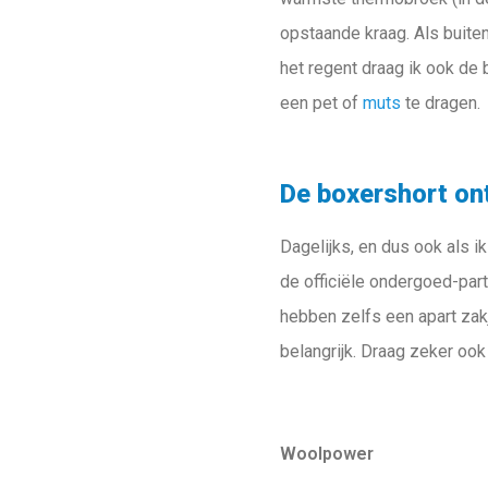
opstaande kraag. Als buite
het regent draag ik ook de 
een pet of
muts
te dragen.
De boxershort on
Dagelijks, en dus ook als i
de officiële ondergoed-par
hebben zelfs een apart zak
belangrijk. Draag zeker oo
Woolpower