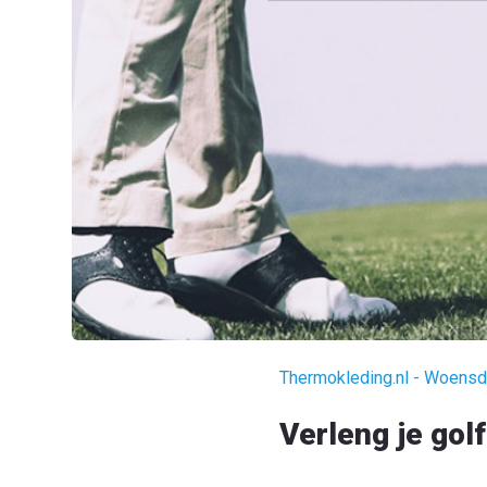
Thermokleding.nl - Woens
Verleng je gol