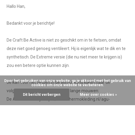
Hallo Han,
Bedankt voor je berichtje!
De Craft Be Active is niet zo geschikt om in te fietsen, omdat
deze niet goed genoeg ventileert. Hij is eigenlijk wat te dik en te
synthetisch. De Extreme versie (die nu niet meer te krijgen is)
zou een betere optie kunnen zijn.
Door het gebruiken van onze website, ga je akkoord met het gebruik van
Je kan voor het fietsen in de winter eens kijken naar de
cookies om onze website te verbeteren.
volgende twee thermoshirts met lange mouwen:
Dit bericht verbergen
Meer over cookies »
De AGU Winterday: https://www.thermokleding.nl/agu-
winterday-thermoshirt.html
De Helly Hansen Lifa Warm: https://www.thermokleding.nl/helly-
hansen-thermoshirt-lifa-merino-crew-heren.html