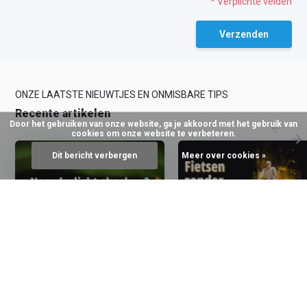
* Verplichte velden
Verzenden
ONZE LAATSTE NIEUWTJES EN ONMISBARE TIPS
Recente artikelen
Door het gebruiken van onze website, ga je akkoord met het gebruik van
cookies om onze website te verbeteren.
Dit bericht verbergen
Meer over cookies »
12 November 2025
17 Maart 2025
Welke thermokleding heb je
Craft Fietsondergoed me
nodig in Lapland?
zeem