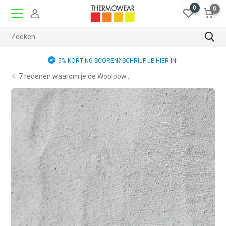
0
0
5% KORTING SCOREN? SCHRIJF JE HIER IN!
7 redenen waarom je de Woolpow...