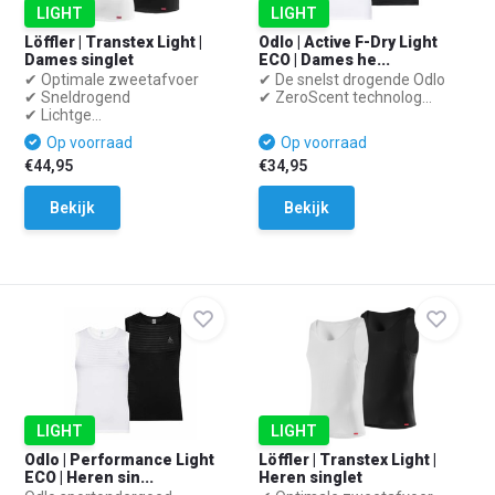
LIGHT
LIGHT
Löffler | Transtex Light |
Odlo | Active F-Dry Light
Dames singlet
ECO | Dames he...
✔ Optimale zweetafvoer
✔ De snelst drogende Odlo
✔ Sneldrogend
✔ ZeroScent technolog...
✔ Lichtge...
Op voorraad
Op voorraad
€44,95
€34,95
Bekijk
Bekijk
LIGHT
LIGHT
Odlo | Performance Light
Löffler | Transtex Light |
ECO | Heren sin...
Heren singlet