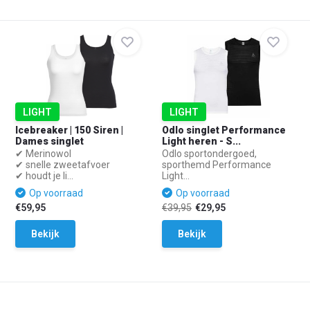
LIGHT
LIGHT
Icebreaker | 150 Siren |
Odlo singlet Performance
Dames singlet
Light heren - S...
✔ Merinowol
Odlo sportondergoed,
✔ snelle zweetafvoer
sporthemd Performance
✔ houdt je li...
Light...
Op voorraad
Op voorraad
€59,95
€39,95
€29,95
Bekijk
Bekijk