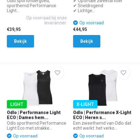
Odlo sportondergoed,
✔ Optimale zweetafvoer
sporthemd Performance
✔ Sneldrogend
Light...
✔ Lichtge...
Op voorraad bij onze
leverancier.
Op voorraad
€39,95
€44,95
Bekijk
Bekijk
LIGHT
X-LIGHT
Odlo | Performance Light
Odlo | Performance X-Light
ECO | Dames hem...
ECO | Heren s...
Odlo sporthemd Performance
Een zweethemd van Odlo dat
Light Eco met strakke...
echt werkt: het verko...
Op voorraad
Op voorraad