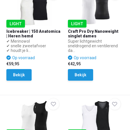
LIGHT
LIGHT
Icebreaker | 150 Anatomica
Craft Pro Dry Nanoweight
| Heren hemd
singlet dames
✔ Merinowol
Super lichtgewicht
✔ snelle zweetafvoer
sneldrogend en ventilerend
✔ houdt je li...
da...
Op voorraad
Op voorraad
€59,95
€42,95
Bekijk
Bekijk