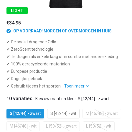
LIGHT
€34,95
OP VOORRAAD! MORGEN OF OVERMORGEN IN HUIS
✔ De snelst drogende Odlo
✔ ZeroScent technologie
✔ Te dragen als enkele laag of in combo met andere kleding
✔ 100% gerecycleerde materialen
✔ Europese productie
✔ Dagelijks gebruik
✔ Gebruik tijdens het sporten...
Toon meer
10 variaties
Kies uw maat en kleur: S [42/44] - zwart
S [42/44] - zwart
S [42/44] - wit
M [46/48] - zwart
M [46/48] - wit
L [50/52] - zwart
L [50/52] - wit