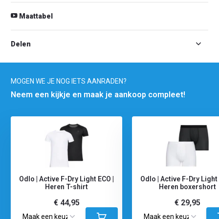
Maattabel
Delen
MOGEN WE JE NOG IETS AANRADEN?
Neem een kijkje en maak je aankoop compleet!
Odlo | Active F-Dry Light ECO |
Odlo | Active F-Dry Light
Heren T-shirt
Heren boxershort
€ 44,95
€ 29,95