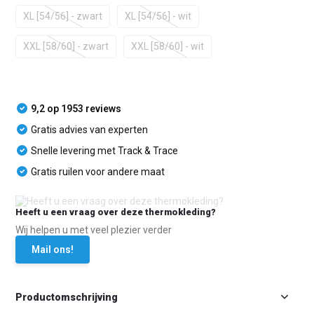
XL [54/56] - zwart
XL [54/56] - wit
XXL [58/60] - zwart
XXL [58/60] - wit
9,2 op 1953 reviews
Gratis advies van experten
Snelle levering met Track & Trace
Gratis ruilen voor andere maat
Heeft u een vraag over deze thermokleding?
Wij helpen u met veel plezier verder
Mail ons!
Productomschrijving