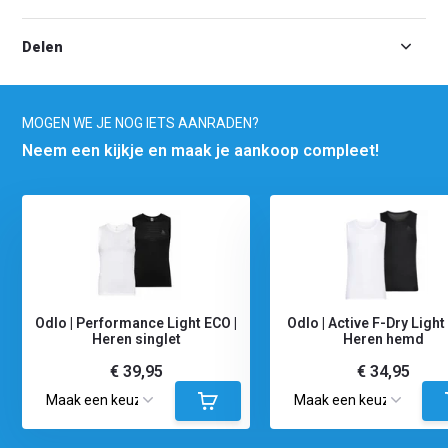
Delen
MOGEN WE JE NOG IETS AANRADEN?
Neem een kijkje en maak je aankoop compleet!
Odlo | Performance Light ECO |
Odlo | Active F-Dry Light
Heren singlet
Heren hemd
€ 39,95
€ 34,95