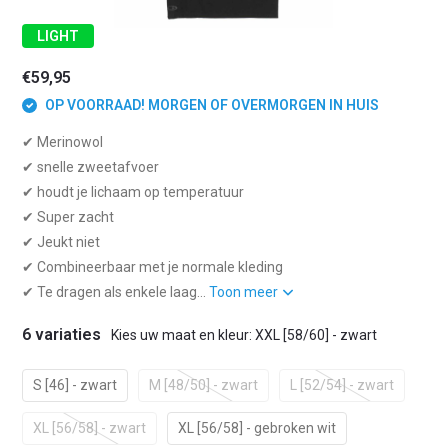
LIGHT
€59,95
OP VOORRAAD! MORGEN OF OVERMORGEN IN HUIS
✔ Merinowol
✔ snelle zweetafvoer
✔ houdt je lichaam op temperatuur
✔ Super zacht
✔ Jeukt niet
✔ Combineerbaar met je normale kleding
✔ Te dragen als enkele laag...
Toon meer
6 variaties
Kies uw maat en kleur: XXL [58/60] - zwart
S [46] - zwart
M [48/50] - zwart
L [52/54] - zwart
XL [56/58] - zwart
XL [56/58] - gebroken wit