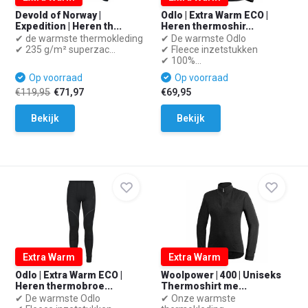
Devold of Norway |
Odlo | Extra Warm ECO |
Expedition | Heren th...
Heren thermoshir...
✔ de warmste thermokleding
✔ De warmste Odlo
✔ 235 g/m² superzac...
✔ Fleece inzetstukken
✔ 100%...
Op voorraad
Op voorraad
€119,95
€71,97
€69,95
Bekijk
Bekijk
Extra Warm
Extra Warm
Odlo | Extra Warm ECO |
Woolpower | 400 | Uniseks
Heren thermobroe...
Thermoshirt me...
✔ De warmste Odlo
✔ Onze warmste