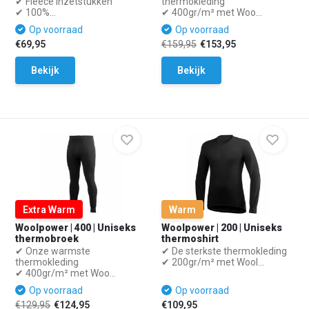
✔ Fleece inzetstukken
thermokleding
✔ 100%...
✔ 400gr/m² met Woo...
Op voorraad
Op voorraad
€69,95
€159,95
€153,95
Bekijk
Bekijk
Extra Warm
Warm
Woolpower | 400 | Uniseks
Woolpower | 200 | Uniseks
thermobroek
thermoshirt
✔ Onze warmste
✔ De sterkste thermokleding
thermokleding
✔ 200gr/m² met Wool...
✔ 400gr/m² met Woo...
Op voorraad
Op voorraad
€129,95
€124,95
€109,95