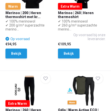
Warm
Extra Warm
Merinoo | 200 | Heren
Merinoo | 260 | Heren
thermoshirt met kr...
thermoshirt
✔ 100% merinowol
✔ 100% merinowol
✔ 200 g/m² superzachte
✔ 260 g/m² superzachte
merino...
merino...
Op voorraad bij onze
Op voorraad
leverancier.
€94,95
€109,95
Bekijk
Bekijk
Extra Warm
Merinoo | 260 | Heren
Odlo | Warm Active ECO |