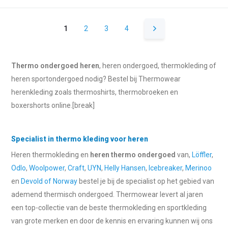
1
2
3
4
Thermo ondergoed heren
, heren ondergoed, thermokleding of
heren sportondergoed nodig? Bestel bij Thermowear
herenkleding zoals thermoshirts, thermobroeken en
boxershorts online.[break]
Specialist in thermo kleding voor heren
Heren thermokleding en
heren thermo ondergoed
van,
Löffler
,
Odlo
,
Woolpower
,
Craft
,
UYN
,
Helly Hansen
,
Icebreaker
,
Merinoo
en
Devold of Norway
bestel je bij de specialist op het gebied van
ademend thermisch ondergoed. Thermowear levert al jaren
een top-collectie van de beste thermokleding en sportkleding
van grote merken en door de kennis en ervaring kunnen wij ons