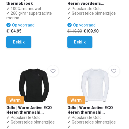
thermobroek
Heren voordeels...
✔ 100% merinowol
✔ Populairste Odlo
✔ 260 g/m² superzachte
✔ Geborstelde binnenzijde
merino...
✔...
Op voorraad
Op voorraad
€104,95
€119,90
€109,90
Bekijk
Bekijk
Warm
Warm
Odlo | Warm Active ECO |
Odlo | Warm Active ECO |
Heren thermoshi...
Heren thermoshi...
✔ Populairste Odlo
✔ Populairste Odlo
✔ Geborstelde binnenzijde
✔ Geborstelde binnenzijde
✔...
✔...