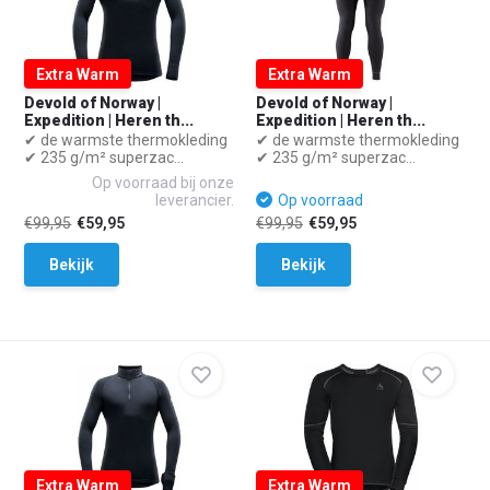
Extra Warm
Extra Warm
Devold of Norway |
Devold of Norway |
Expedition | Heren th...
Expedition | Heren th...
✔ de warmste thermokleding
✔ de warmste thermokleding
✔ 235 g/m² superzac...
✔ 235 g/m² superzac...
Op voorraad bij onze
leverancier.
Op voorraad
€99,95
€59,95
€99,95
€59,95
Bekijk
Bekijk
Extra Warm
Extra Warm