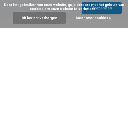
Door het gebruiken van onze website, ga je akkoord met het gebruik van
Verzenden
cookies om onze website te verbeteren.
Dit bericht verbergen
Meer over cookies »
ONZE LAATSTE NIEUWTJES EN ONMISBARE TIPS
Recente artikelen
12 November 2025
17 Maart 2025
Welke thermokleding heb je
Craft Fietsondergoed me
nodig in Lapland?
zeem