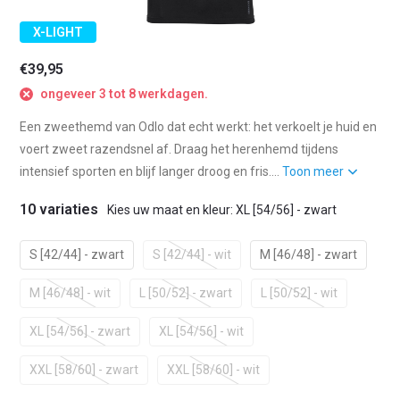
X-LIGHT
€39,95
ongeveer 3 tot 8 werkdagen.
Een zweethemd van Odlo dat echt werkt: het verkoelt je huid en
voert zweet razendsnel af. Draag het herenhemd tijdens
intensief sporten en blijf langer droog en fris....
Toon meer
10 variaties
Kies uw maat en kleur: XL [54/56] - zwart
S [42/44] - zwart
S [42/44] - wit
M [46/48] - zwart
M [46/48] - wit
L [50/52] - zwart
L [50/52] - wit
XL [54/56] - zwart
XL [54/56] - wit
XXL [58/60] - zwart
XXL [58/60] - wit