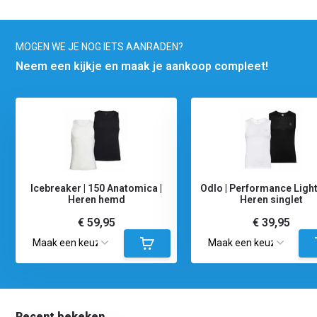
MOGEN WE JE NOG IETS AANRADEN?
Neem een kijkje en maak je aankoop compleet!
Icebreaker | 150 Anatomica |
Odlo | Performance Light
Heren hemd
Heren singlet
€ 59,95
€ 39,95
Recent bekeken