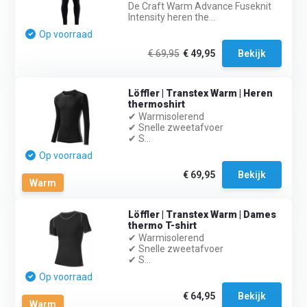
De Craft Warm Advance Fuseknit
Intensity heren the...
Op voorraad
€ 69,95
€ 49,95
Bekijk
Löffler | Transtex Warm | Heren
thermoshirt
✔ Warmisolerend
✔ Snelle zweetafvoer
✔ S...
Op voorraad
€ 69,95
Bekijk
Warm
Löffler | Transtex Warm | Dames
thermo T-shirt
✔ Warmisolerend
✔ Snelle zweetafvoer
✔ S...
Op voorraad
€ 64,95
Bekijk
Warm