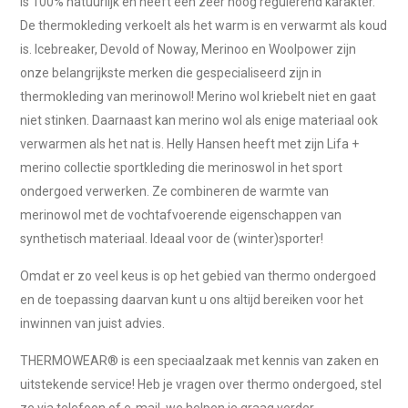
is 100% natuurlijk en heeft een zeer hoog regulerend karakter.
De thermokleding verkoelt als het warm is en verwarmt als koud
is. Icebreaker, Devold of Noway, Merinoo en Woolpower zijn
onze belangrijkste merken die gespecialiseerd zijn in
thermokleding van merinowol! Merino wol kriebelt niet en gaat
niet stinken. Daarnaast kan merino wol als enige materiaal ook
verwarmen als het nat is. Helly Hansen heeft met zijn Lifa +
merino collectie sportkleding die merinoswol in het sport
ondergoed verwerken. Ze combineren de warmte van
merinowol met de vochtafvoerende eigenschappen van
synthetisch materiaal. Ideaal voor de (winter)sporter!
Omdat er zo veel keus is op het gebied van thermo ondergoed
en de toepassing daarvan kunt u ons altijd bereiken voor het
inwinnen van juist advies.
THERMOWEAR® is een speciaalzaak met kennis van zaken en
uitstekende service! Heb je vragen over thermo ondergoed, stel