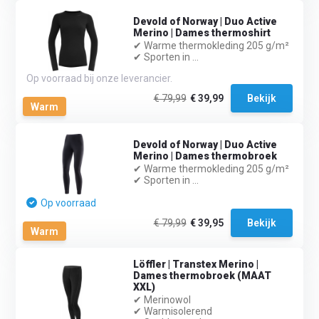
Devold of Norway | Duo Active
Merino | Dames thermoshirt
✔ Warme thermokleding 205 g/m²
✔ Sporten in ...
Op voorraad bij onze leverancier.
€ 79,99
€ 39,99
Bekijk
Warm
Devold of Norway | Duo Active
Merino | Dames thermobroek
✔ Warme thermokleding 205 g/m²
✔ Sporten in ...
Op voorraad
€ 79,99
€ 39,95
Bekijk
Warm
Löffler | Transtex Merino |
Dames thermobroek (MAAT
XXL)
✔ Merinowol
✔ Warmisolerend