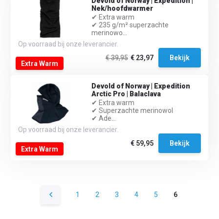
Devold of Norway | Expedition |
Nek/hoofdwarmer
✔ Extra warm
✔ 235 g/m² superzachte
merinowo...
Op voorraad bij onze leverancier.
€ 39,95
€ 23,97
Bekijk
Extra Warm
Devold of Norway | Expedition
Arctic Pro | Balaclava
✔ Extra warm
✔ Superzachte merinowol
✔ Ade...
Op voorraad bij onze leverancier.
€ 59,95
Bekijk
Extra Warm
1
2
3
4
5
6