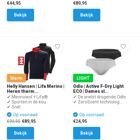
€44,95
€89,95
Bekijk
Bekijk
Warm
LIGHT
Helly Hansen | Lifa Merino |
Odlo | Active F-Dry Light
Heren therm...
ECO | Dames sl...
✔ Merinowol + Lifa®
✔ De snelst drogende Odlo
✔ Sporten in de kou
✔ ZeroScent technolog...
✔ Snel...
Op voorraad
Op voorraad
€99,95
€89,95
€24,95
Bekijk
Bekijk