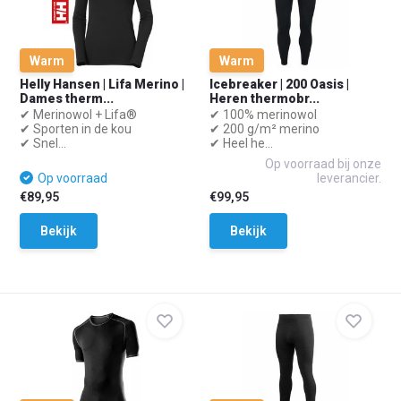
Warm
Warm
Helly Hansen | Lifa Merino |
Icebreaker | 200 Oasis |
Dames therm...
Heren thermobr...
✔ Merinowol + Lifa®
✔ 100% merinowol
✔ Sporten in de kou
✔ 200 g/m² merino
✔ Snel...
✔ Heel he...
Op voorraad bij onze
Op voorraad
leverancier.
€89,95
€99,95
Bekijk
Bekijk