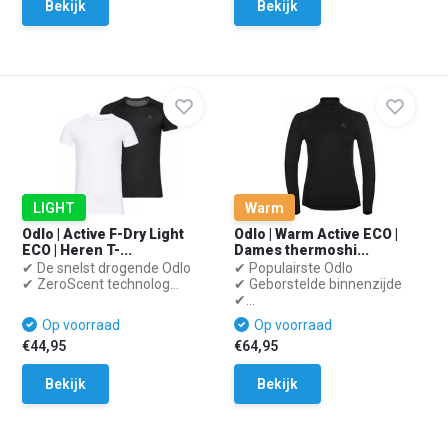
Bekijk
Bekijk
LIGHT
Warm
Odlo | Active F-Dry Light
Odlo | Warm Active ECO |
ECO | Heren T-...
Dames thermoshi...
✔ De snelst drogende Odlo
✔ Populairste Odlo
✔ ZeroScent technolog...
✔ Geborstelde binnenzijde
✔...
Op voorraad
Op voorraad
€44,95
€64,95
Bekijk
Bekijk