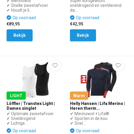
✔ Merinowol
Super lichtgewicht
✔ Snelle zweetafvoer
sneldrogend en ventilerend
✔ Houdt je li...
da...
Op voorraad
Op voorraad
€89,95
€42,95
Bekijk
Bekijk
LIGHT
Warm
Löffler | Transtex Light |
Helly Hansen | Lifa Merino |
Dames singlet
Heren therm...
✔ Optimale zweetafvoer
✔ Merinowol + Lifa®
✔ Sneldrogend
✔ Sporten in de kou
✔ Lichtge...
✔ Snel...
Op voorraad
Op voorraad