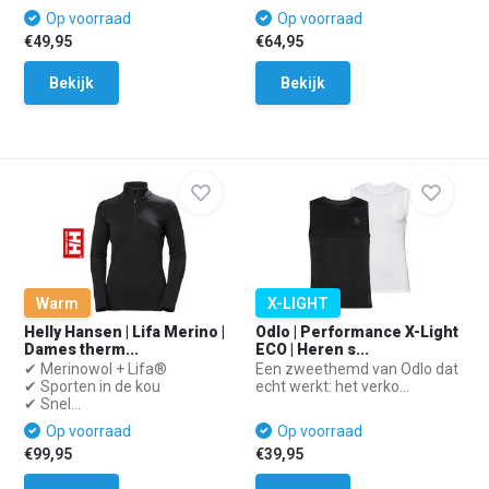
Op voorraad
Op voorraad
€49,95
€64,95
Bekijk
Bekijk
Warm
X-LIGHT
Helly Hansen | Lifa Merino |
Odlo | Performance X-Light
Dames therm...
ECO | Heren s...
✔ Merinowol + Lifa®
Een zweethemd van Odlo dat
✔ Sporten in de kou
echt werkt: het verko...
✔ Snel...
Op voorraad
Op voorraad
€99,95
€39,95