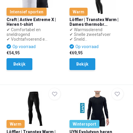
Intensief sporten
Warm
Craft | Active Extreme X |
Löffler | Transtex Warm |
Heren t-shirt
Dames thermobr...
✔ Comfortabel en
✔ Warmisolerend
sneldrogend
✔ Snelle zweetafvoer
✔ Vochtafvoerend e...
✔ Sneld...
Op voorraad
Op voorraad
€54,95
€69,95
Bekijk
Bekijk
Warm
Wintersport
Löffler | Transtex Warm |
UYN Evolutyon heren