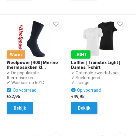
Warm
LIGHT
Woolpower | 400 | Merino
Löffler | Transtex Light |
thermosokken kl...
Dames T-shirt
✔ De populairste
✔ Optimale zweetafvoer
thermosokken
✔ Sneldrogend
✔ Wasbaar op 60°C...
✔ Lichtge...
Op voorraad
Op voorraad
€22,95
€49,95
Bekijk
Bekijk