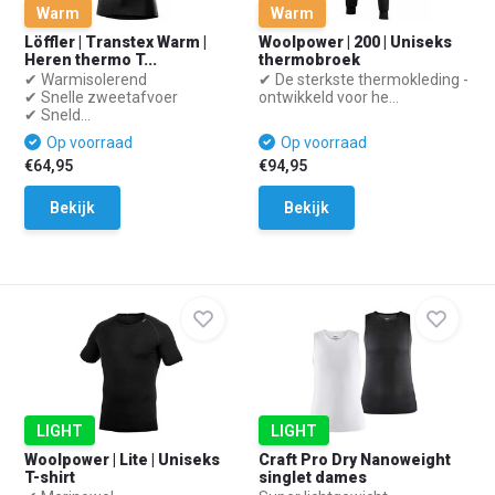
Warm
Warm
Löffler | Transtex Warm |
Woolpower | 200 | Uniseks
Heren thermo T...
thermobroek
✔ Warmisolerend
✔ De sterkste thermokleding -
✔ Snelle zweetafvoer
ontwikkeld voor he...
✔ Sneld...
Op voorraad
Op voorraad
€64,95
€94,95
Bekijk
Bekijk
LIGHT
LIGHT
Woolpower | Lite | Uniseks
Craft Pro Dry Nanoweight
T-shirt
singlet dames