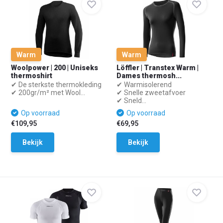
Warm
Warm
Woolpower | 200 | Uniseks
Löffler | Transtex Warm |
thermoshirt
Dames thermosh...
✔ De sterkste thermokleding
✔ Warmisolerend
✔ 200gr/m² met Wool...
✔ Snelle zweetafvoer
✔ Sneld...
Op voorraad
Op voorraad
€109,95
€69,95
Bekijk
Bekijk