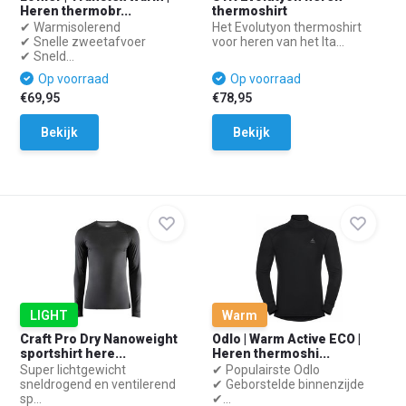
Heren thermobr...
thermoshirt
✔ Warmisolerend
Het Evolutyon thermoshirt
✔ Snelle zweetafvoer
voor heren van het Ita...
✔ Sneld...
Op voorraad
Op voorraad
€69,95
€78,95
Bekijk
Bekijk
LIGHT
Warm
Craft Pro Dry Nanoweight
Odlo | Warm Active ECO |
sportshirt here...
Heren thermoshi...
Super lichtgewicht
✔ Populairste Odlo
sneldrogend en ventilerend
✔ Geborstelde binnenzijde
sp...
✔...