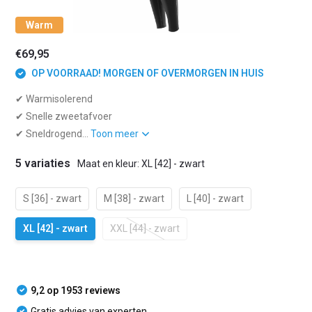
Warm
€69,95
OP VOORRAAD! MORGEN OF OVERMORGEN IN HUIS
✔ Warmisolerend
✔ Snelle zweetafvoer
✔ Sneldrogend...
Toon meer
5 variaties
Maat en kleur: XL [42] - zwart
S [36] - zwart
M [38] - zwart
L [40] - zwart
XL [42] - zwart
XXL [44] - zwart
9,2 op 1953 reviews
Gratis advies van experten