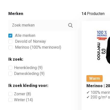
Merken
14
Producten
Alle merken
Devold of Norway
Merinoo (100% merinowol)
Ik zoek:
Herenkleding
(9)
Dameskleding
(9)
Warm
Ik zoek kleding voor:
Merinoo | 20
✔ 100% meri
Zomer
(8)
✔ 200 g/m² su
Winter
(14)