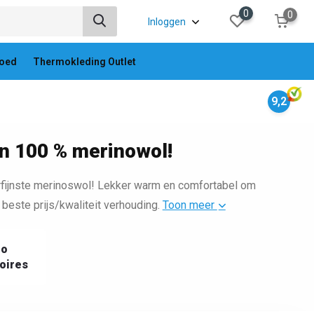
0
0
Inloggen
oed
Thermokleding Outlet
9,2
n 100 % merinowol!
rfijnste merinoswol! Lekker warm en comfortabel om
beste prijs/kwaliteit verhouding.
Toon meer
oo
oires