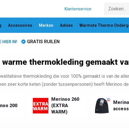
Klantenservice
g
Accessoires
Merken
Advies
Warmste Thermo Onderg
GRATIS RUILEN
HIER IN!
 warme thermokleding gemaakt va
walitatieve thermokleding die voor 100% gemaakt is van de alle
een zeer korte keten (zonder tussenpersonen) heeft Merinoo de 
Merinoo 260
Merin
noo 200
(EXTRA
access
WARM)