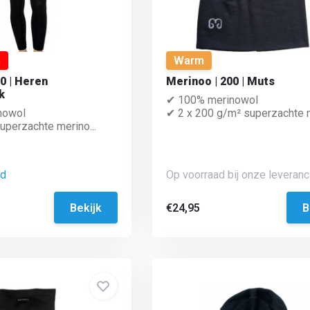
m
Warm
0 | Heren
Merinoo | 200 | Muts
k
✔ 100% merinowol
nowol
✔ 2 x 200 g/m² superzachte m
perzachte merino...
ad
Op voorraad bij onze leveranci
Bekijk
€24,95
B