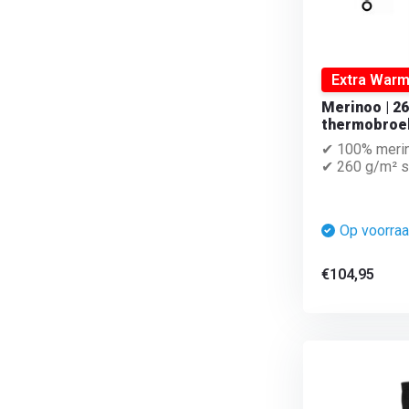
Extra War
Merinoo | 26
thermobroe
✔ 100% meri
✔ 260 g/m² su
Op voorra
€104,95