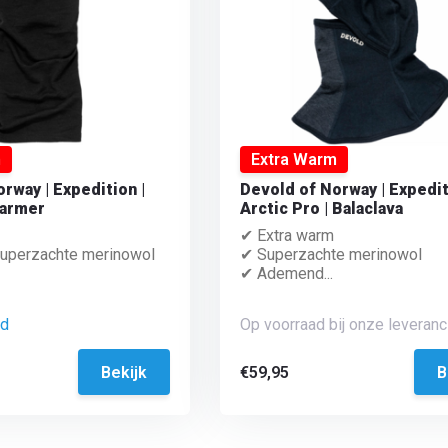
m
Extra Warm
rway | Expedition |
Devold of Norway | Expedi
armer
Arctic Pro | Balaclava
✔ Extra warm
uperzachte merinowol
✔ Superzachte merinowol
✔ Ademend...
ad
Op voorraad bij onze leveranci
Bekijk
€59,95
B