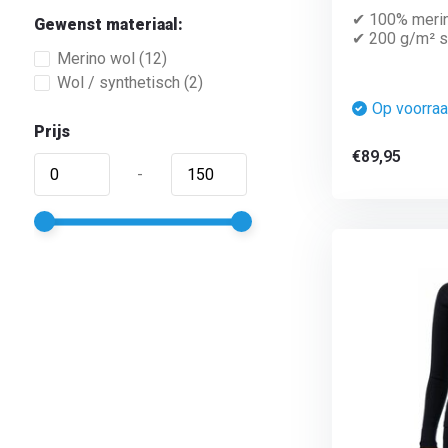
✔ 100% meri
Gewenst materiaal:
✔ 200 g/m² su
Merino wol
(12)
Wol / synthetisch
(2)
Op voorra
Prijs
€89,95
-