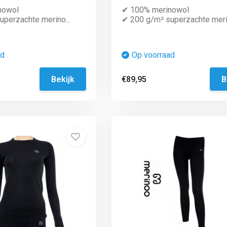
nowol
✔ 100% merinowol
perzachte merino...
✔ 200 g/m² superzachte merin
ad
Op voorraad
Bekijk
€89,95
B