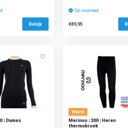
ad
Op voorraad
Bekijk
€89,95
B
Warm
00 | Dames
Merinoo | 200 | Heren
thermobroek