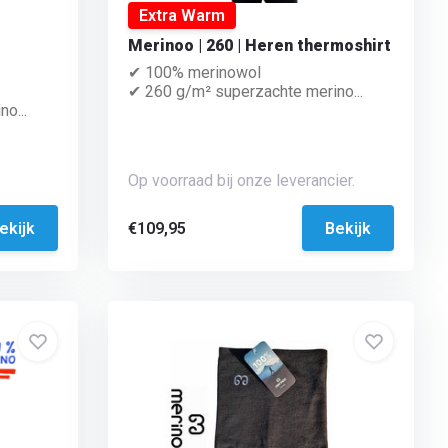
Extra Warm
Merinoo | 260 | Heren thermoshirt
✔ 100% merinowol
✔ 260 g/m² superzachte merino...
o...
Op voorraad bij onze leverancier.
ekijk
€109,95
Bekijk