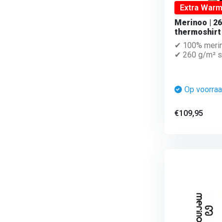
Extra War
Merinoo | 2
thermoshirt
✔ 100% meri
✔ 260 g/m² su
Op voorra
€109,95