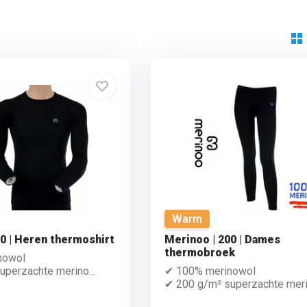
Warm
0 | Heren thermoshirt
Merinoo | 200 | Dames
thermobroek
nowol
perzachte merino...
✔ 100% merinowol
✔ 200 g/m² superzachte merin