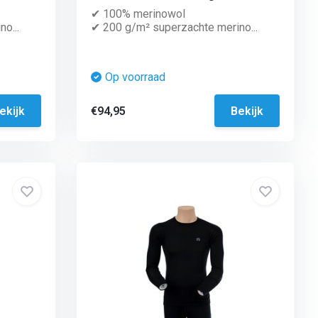
✔ 100% merinowol
o...
✔ 200 g/m² superzachte merino...
Op voorraad
ekijk
€94,95
Bekijk