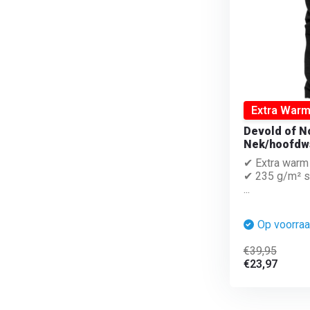
Extra War
Devold of No
Nek/hoofdw
✔ Extra warm
✔ 235 g/m² s
...
Op voorra
€39,95
€23,97