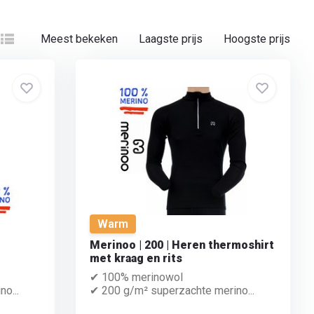
Meest bekeken
Laagste prijs
Hoogste prijs
Warm
Merinoo | 200 | Heren thermoshirt
met kraag en rits
✔ 100% merinowol
o...
✔ 200 g/m² superzachte merino...