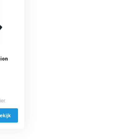
tion
er.
ekijk