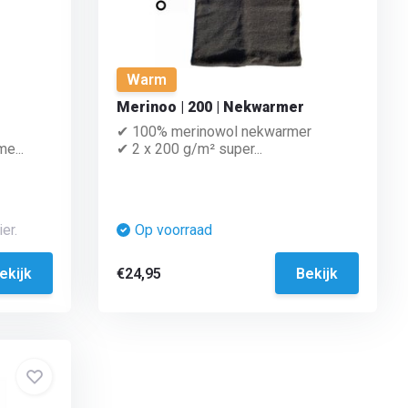
Warm
Merinoo | 200 | Nekwarmer
✔ 100% merinowol nekwarmer
e...
✔ 2 x 200 g/m² super...
er.
Op voorraad
ekijk
€24,95
Bekijk