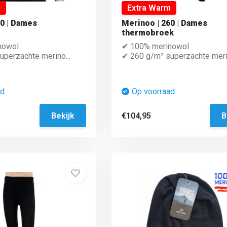
m
Extra Warm
60 | Dames
Merinoo | 260 | Dames
thermobroek
nowol
✔ 100% merinowol
perzachte merino...
✔ 260 g/m² superzachte merin
ad
Op voorraad
Bekijk
€104,95
B