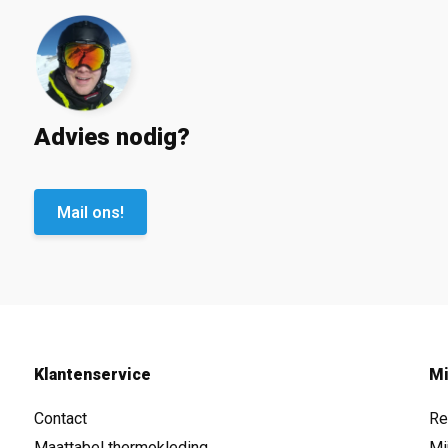
Advies nodig?
Mail ons!
Klantenservice
Mi
Contact
Re
Maattabel thermokleding
Mi