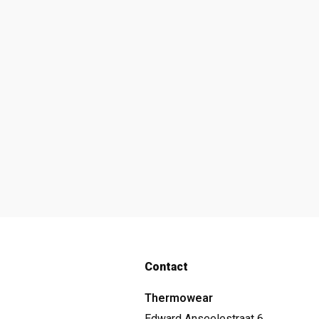
Contact
Thermowear
Edward Anseelestraat 6