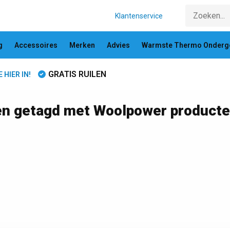
Klantenservice
g
Accessoires
Merken
Advies
Warmste Thermo Onderg
GRATIS RUILEN
HIER IN!
n getagd met Woolpower product