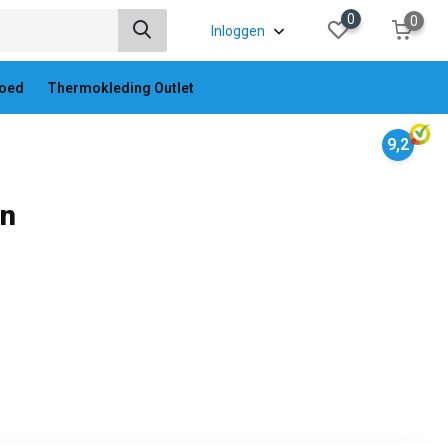
0
0
Inloggen
oed
Thermokleding Outlet
9,2
en