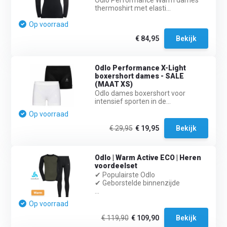
Odlo Performance Warm dames
thermoshirt met elasti...
Op voorraad
€ 84,95
Bekijk
Odlo Performance X-Light
boxershort dames - SALE
(MAAT XS)
Odlo dames boxershort voor
intensief sporten in de...
Op voorraad
€ 29,95
€ 19,95
Bekijk
Odlo | Warm Active ECO | Heren
voordeelset
✔ Populairste Odlo
✔ Geborstelde binnenzijde
...
Op voorraad
€ 119,90
€ 109,90
Bekijk