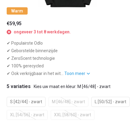
Warm
€59,95
ongeveer 3 tot 8 werkdagen.
✔ Populairste Odlo
✔ Geborstelde binnenzijde
✔ ZeroScent technologie
✔ 100% gerecycled
✔ Ook verkrijgbaar in het wit...
Toon meer
5 variaties
Kies uw maat en kleur: M [46/48] - zwart
S [42/44] - zwart
M [46/48] - zwart
L [50/52] - zwart
XL [54/56] - zwart
XXL [58/60] - zwart