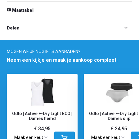
Maattabel
Delen
MOGEN WE JE NOG IETS AANRADEN?
Neem een kijkje en maak je aankoop compleet!
Odlo | Active F-Dry Light ECO |
Odlo | Active F-Dry Light
Dames hemd
Dames slip
€ 34,95
€ 24,95