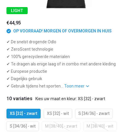
LIGHT
€44,95
OP VOORRAAD! MORGEN OF OVERMORGEN IN HUIS
✔ De snelst drogende Odlo
✔ ZeroScent technologie
✔ 100% gerecycleerde materialen
✔ Te dragen als enige laag of in combo met andere kleding
✔ Europese productie
✔ Dagelijks gebruik
✔ Gebruik tijdens het sporten...
Toon meer
10 variaties
Kies uw maat en kleur: XS [32] - zwart
XS [32] - zwart
XS [32] - wit
S [34/36] - zwart
S [34/36] - wit
M [38/40] - zwart
M [38/40] - wit