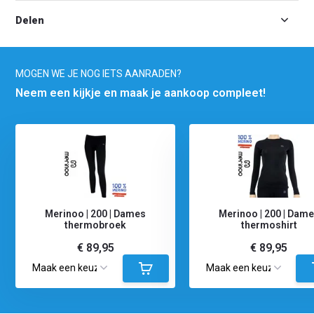
Delen
MOGEN WE JE NOG IETS AANRADEN?
Neem een kijkje en maak je aankoop compleet!
Merinoo | 200 | Dames
Merinoo | 200 | Dam
thermobroek
thermoshirt
€ 89,95
€ 89,95