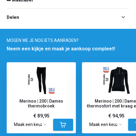
Delen
MOGEN WE JE NOG IETS AANRADEN?
Neem een kijkje en maak je aankoop compleet!
Merinoo | 200 | Dames
Merinoo | 200 | Dam
thermobroek
thermoshirt met kraag en
€ 89,95
€ 94,95