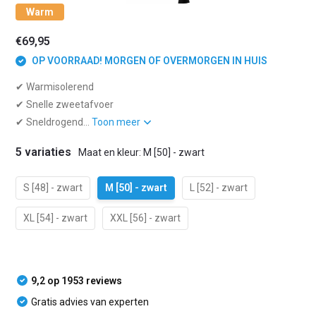
Warm
€69,95
OP VOORRAAD! MORGEN OF OVERMORGEN IN HUIS
✔ Warmisolerend
✔ Snelle zweetafvoer
✔ Sneldrogend...
Toon meer
5 variaties
Maat en kleur: M [50] - zwart
S [48] - zwart
M [50] - zwart
L [52] - zwart
XL [54] - zwart
XXL [56] - zwart
9,2 op 1953 reviews
Gratis advies van experten