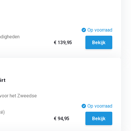
Op voorraad
ndigheden
€ 139,95
Bekijk
irt
 voor het Zweedse
Op voorraad
té)
€ 94,95
Bekijk