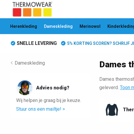
Herenkleding
Dameskleding
Merinowol
Kinderkledin
SNELLE LEVERING
5% KORTING SCOREN? SCHRIJF JE 
Dames t
Dameskleding
Dames thermoshi
geleverd.
Toon 
Advies nodig?
Wij helpen je graag bij je keuze.
Stuur ons een mailtje! >
Ther