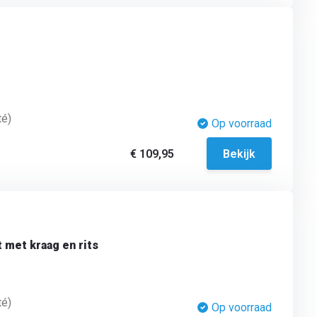
té)
Op voorraad
€ 109,95
Bekijk
 met kraag en rits
té)
Op voorraad