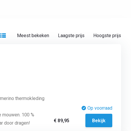
Meest bekeken
Laagste prijs
Hoogste prijs
 merino thermokleding
Op voorraad
ge mouwen. 100 %
€ 89,95
Bekijk
ar door dragen!