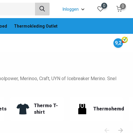
0
0
Inloggen
oed
Thermokleding Outlet
9,2
power, Merinoo, Craft, UYN of Icebreaker Merino. Snel
Thermo T-
ets
Thermohemd
shirt