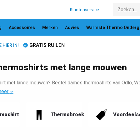
Klantenservice
g
Accessoires
Merken
Advies
Warmste Thermo Onderg
GRATIS RUILEN
HIER IN!
hermoshirts met lange mouwen
rt met lange mouwen? Bestel dames thermoshirts van Odlo, Wool
meer
moshirt
Thermobroek
Voordeels