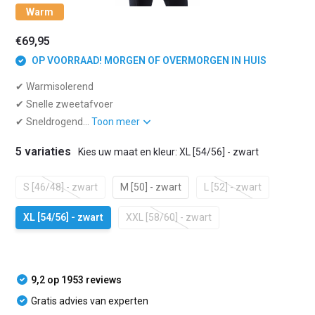
Warm
€69,95
OP VOORRAAD! MORGEN OF OVERMORGEN IN HUIS
✔ Warmisolerend
✔ Snelle zweetafvoer
✔ Sneldrogend...
Toon meer
5 variaties
Kies uw maat en kleur: XL [54/56] - zwart
S [46/48] - zwart
M [50] - zwart
L [52] - zwart
XL [54/56] - zwart
XXL [58/60] - zwart
9,2 op 1953 reviews
Gratis advies van experten