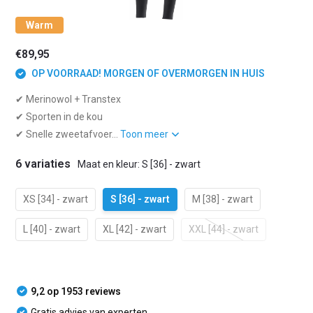
Warm
€89,95
OP VOORRAAD! MORGEN OF OVERMORGEN IN HUIS
✔ Merinowol + Transtex
✔ Sporten in de kou
✔ Snelle zweetafvoer...
Toon meer
6 variaties
Maat en kleur: S [36] - zwart
XS [34] - zwart
S [36] - zwart
M [38] - zwart
L [40] - zwart
XL [42] - zwart
XXL [44] - zwart
9,2 op 1953 reviews
Gratis advies van experten