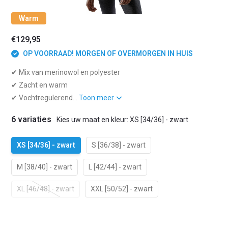
Warm
€129,95
OP VOORRAAD! MORGEN OF OVERMORGEN IN HUIS
✔ Mix van merinowol en polyester
✔ Zacht en warm
✔ Vochtregulerend...
Toon meer
6 variaties
Kies uw maat en kleur: XS [34/36] - zwart
XS [34/36] - zwart
S [36/38] - zwart
M [38/40] - zwart
L [42/44] - zwart
XL [46/48] - zwart
XXL [50/52] - zwart