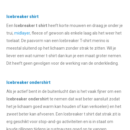
Icebreaker shirt
Een
Icebreaker t shirt
heeft korte mouwen en draag je onder je
trui,
midlayer
, fleece of gewoon als enkele laag als het weer het
toelaat. De pasvorm van een Icebreaker T-shirt merino is
meestal sluitend op het lichaam zonder strak te zitten. Wil je
liever een wat ruimer t-shirt dan kun je een maat groter nemen.
Dit heeft geen gevolgen voor de werking van de onderkleding.
Icebreaker ondershirt
Als je actief bent in de buitenlucht dan is het vaak fijner om een
Icebreaker ondershirt
te nemen dat wat beter aansluit zodat
het je lichaam goed warm kan houden of kan verkoelen) en het
zweet beter kan afvoeren. Een Icebreaker t shirt dat strak zit is
erg geschikt voor stop-and-go activiteiten en is in staat om
koude rillingen tijdens je rustpauzes goed op te vangen.