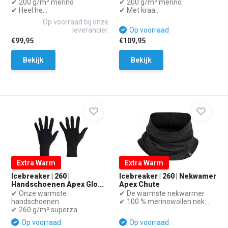
✔ 200 g/m² merino
✔ 200 g/m² merino
✔ Heel he...
✔ Met kraa...
Op voorraad bij onze
leverancier.
Op voorraad
€99,95
€109,95
Bekijk
Bekijk
Extra Warm
Extra Warm
Icebreaker | 260 |
Icebreaker | 260 | Nekwamer
Handschoenen Apex Glo...
Apex Chute
✔ Onze warmste
✔ De warmste nekwarmer
handschoenen
✔ 100 % merinowollen nek...
✔ 260 g/m² superza...
Op voorraad
Op voorraad