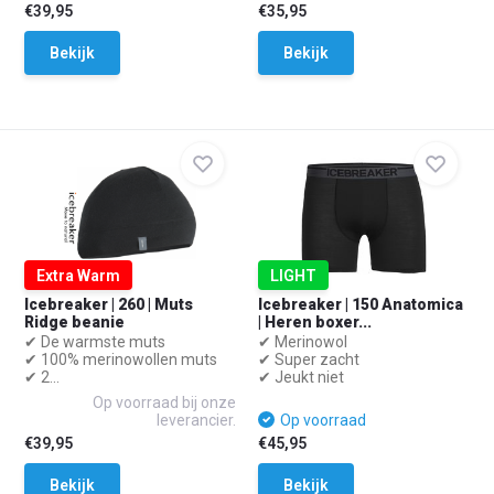
€39,95
€35,95
Bekijk
Bekijk
Extra Warm
LIGHT
Icebreaker | 260 | Muts
Icebreaker | 150 Anatomica
Ridge beanie
| Heren boxer...
✔ De warmste muts
✔ Merinowol
✔ 100% merinowollen muts
✔ Super zacht
✔ 2...
✔ Jeukt niet
Op voorraad bij onze
leverancier.
Op voorraad
€39,95
€45,95
Bekijk
Bekijk