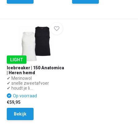
LIGHT
Icebreaker | 150 Anatomica
| Heren hemd
✔ Merinowol
✔ snelle zweetafvoer
✔ houdt je li...
Op voorraad
€59,95
Bekijk